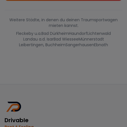
Weitere Städte, in denen du deinen Traumsportwagen
mieten kannst.
Fleckeby u.a.
Bad Dürkheim
Haundorf
Lichtenwald
Landau a.d. Isar
Bad Wiessee
Münnerstadt
Leibertingen, Buchheim
Sangerhausen
Ebnath
Drivable
Rent A Feeling