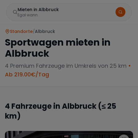
Mieten in Albbruck
Egal wann
Standorte
/
Albbruck
Sportwagen mieten in
Albbruck
4
Premium Fahrzeuge im Umkreis von 25 km
•
Ab
219.00
€/Tag
Marke
4
Fahrzeuge in
Albbruck
(≤ 25
km)
Mercedes
BMW
Audi