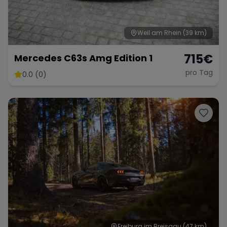
Weil am Rhein
(39 km)
715
€
Mercedes C63s Amg Edition 1
pro Tag
0.0 (0)
Freiburg im Breisgau
(47 km)