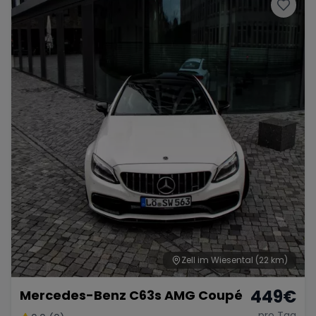
Porsche
Lamborghini
Ferrari
Wann
Zeitraum wählen
McLaren
Ford
Jaguar
Tesla
Chevrolet
Dodge
Bentley
Rolls Royce
Aston Martin
Zell im Wiesental
(22 km)
449
€
Mercedes-Benz C63s AMG Coupé
Bugatti
Lotus
Maserati
pro Tag