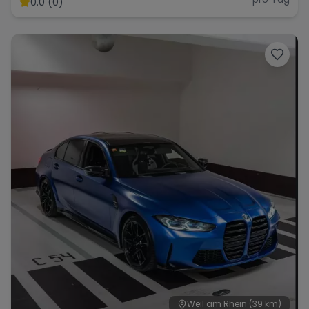
0.0 (0)
Range Rover
Corvette
Weil am Rhein
(39 km)