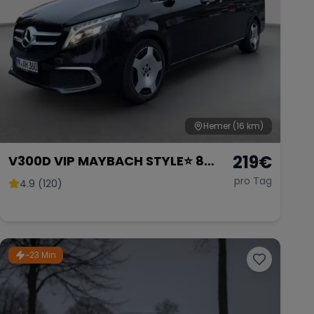
Hemer
(16 km)
219
€
V300D VIP MAYBACH STYLE⭐️ 8
Sitzer
pro Tag
4.9 (120)
~23 Min