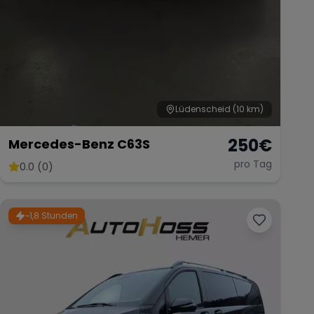
Lüdenscheid
(10 km)
250
€
Mercedes-Benz C63S
pro Tag
0.0 (0)
~1,8 Stunden