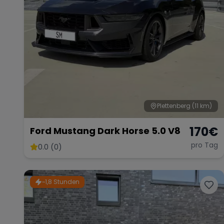
Plettenberg
(11 km)
170
€
Ford Mustang Dark Horse 5.0 V8
pro Tag
0.0 (0)
~1,8 Stunden