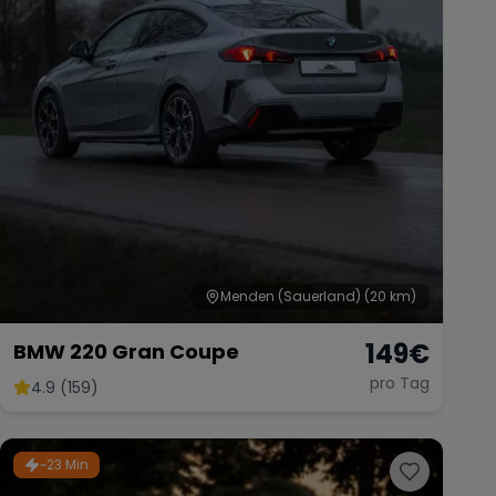
Menden (Sauerland)
(20 km)
149
€
BMW 220 Gran Coupe
pro Tag
4.9 (159)
~23 Min