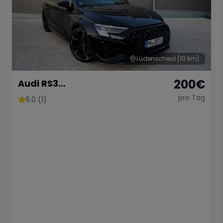
Lüdenscheid
(10 km)
200
€
Audi RS3
Limousine/Vollausgestattet/
pro Tag
5.0 (1)
50km mehr für Neukunden!