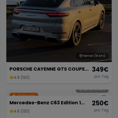
Hemer
(16 km)
349
€
PORSCHE CAYENNE GTS COUPE
V8 BITurbo
pro Tag
4.9 (120)
Hemer
(16 km)
~1,8 Stunden
250
€
Mercedes-Benz C63 Edition 1
Limousine
pro Tag
4.9 (120)