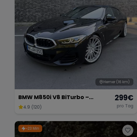
Hemer
(16 km)
299
€
BMW M850i V8 BiTurbo –
Luxuriöse Sportlimousine mit 530
pro Tag
4.9 (120)
PS
~23 Min