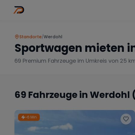
Wo
Stadt wähl
Standorte
/
Werdohl
Sportwagen mieten i
69
Premium Fahrzeuge im Umkreis von 25 k
69
Fahrzeuge in
Werdohl
(
~6 Min