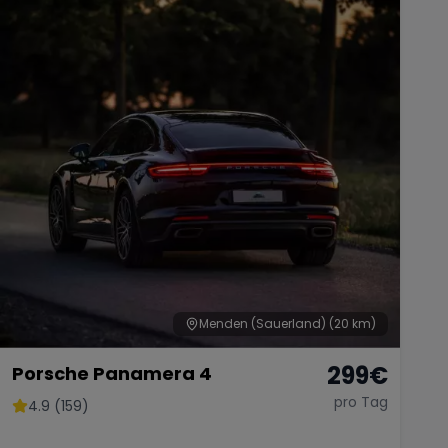
Menden (Sauerland)
(20 km)
299
€
Porsche Panamera 4
pro Tag
4.9 (159)