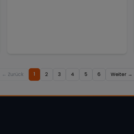
1
← Zurück
2
3
4
5
6
Weiter →