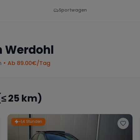
Sportwagen
Von - Bis
Marke
en
Wann
Alle Marken
n
Werdohl
m
• Ab
89.00
€/Tag
≤ 25 km)
~1,4 Stunden