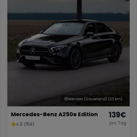
Menden (Sauerland)
(20 km)
139
€
Mercedes-Benz A250e Edition
pro Tag
4.9 (159)