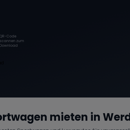
QR-Code
scannen zum
Download
rtwagen mieten in
Werd