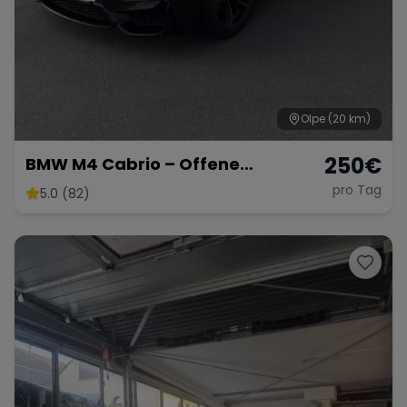
Olpe
(20 km)
250
€
BMW M4 Cabrio – Offene
Fahrfreude mit 431 PS
pro Tag
5.0 (82)