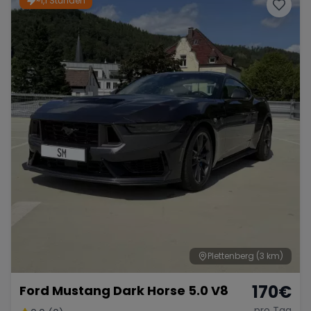
~1,1 Stunden
Porsche
Lamborghini
Ferrari
Wann
Zeitraum wählen
McLaren
Ford
Jaguar
Tesla
Chevrolet
Dodge
Bentley
Rolls Royce
Aston Martin
Plettenberg
(3 km)
170
€
Ford Mustang Dark Horse 5.0 V8
Bugatti
Lotus
Maserati
pro Tag