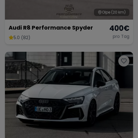
Olpe
(20 km)
400
€
Audi R8 Performance Spyder
pro Tag
5.0 (82)