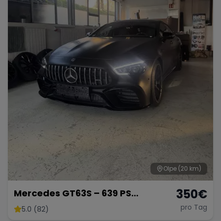
Olpe
(20 km)
350
€
Mercedes GT63S – 639 PS
Luxussportwagen
pro Tag
5.0 (82)