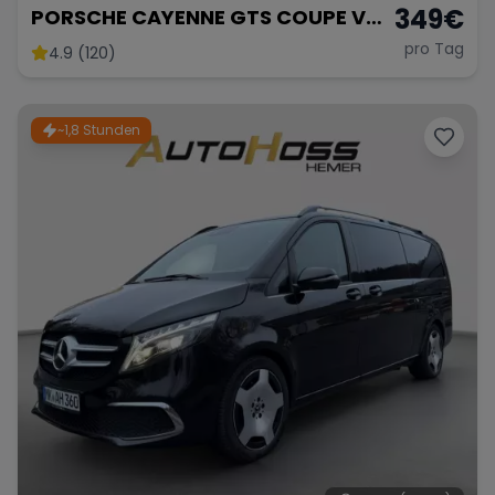
349
€
PORSCHE CAYENNE GTS COUPE V8
BITurbo
pro Tag
4.9 (120)
~1,8 Stunden