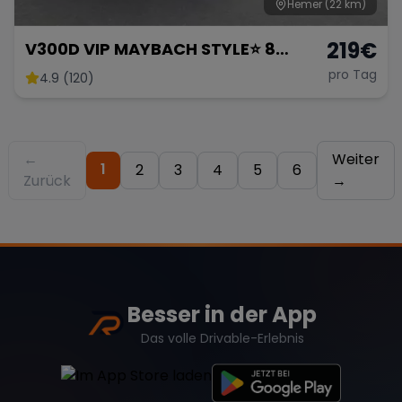
Hemer
(22 km)
219
€
V300D VIP MAYBACH STYLE⭐️ 8
Sitzer
pro Tag
4.9 (120)
←
Weiter
1
2
3
4
5
6
Zurück
→
Besser in der App
Das volle Drivable-Erlebnis