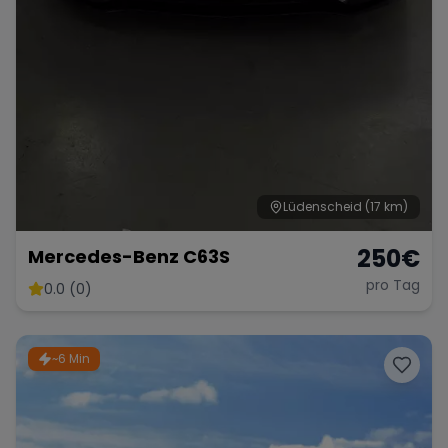
Lüdenscheid
(17 km)
250
€
Mercedes-Benz C63S
pro Tag
0.0 (0)
~6 Min