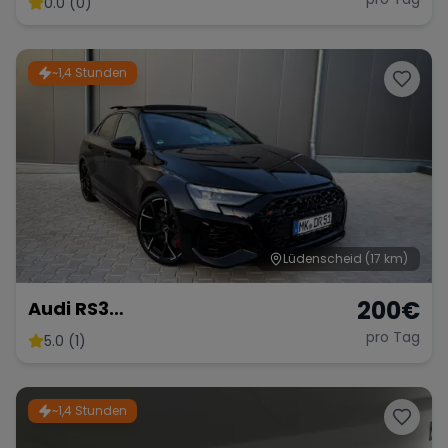
0.0 (0)
~1,4 Stunden
Range Rover
Corvette
Lüdenscheid
(17 km)
200
€
Audi RS3
Limousine/Vollausgestattet/
pro Tag
5.0 (1)
50km mehr für Neukunden!
~1,4 Stunden