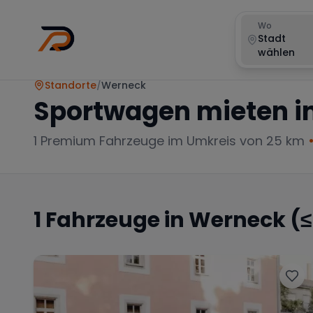
Wo
Stadt
wählen
Standorte
/
Werneck
Sportwagen mieten i
1
Premium Fahrzeuge im Umkreis von 25 km
1
Fahrzeuge in
Werneck
(≤