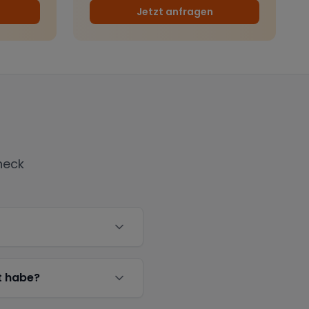
Jetzt anfragen
neck
t habe?