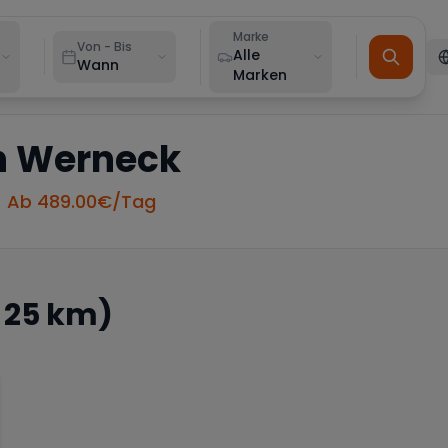
Marke
Von - Bis
Alle
Wann
Marken
n
Werneck
• Ab
489.00
€/Tag
 25 km)