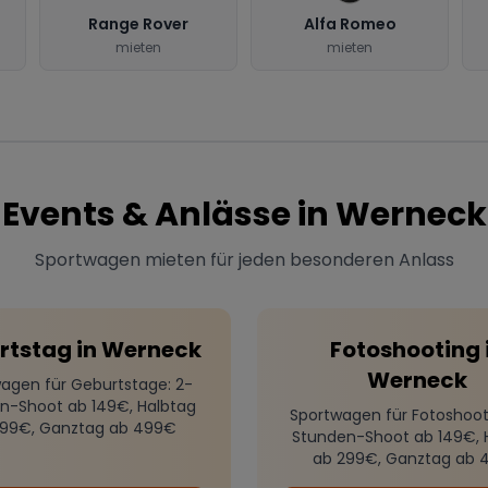
Range Rover
Alfa Romeo
mieten
mieten
Events & Anlässe in
Werneck
Sportwagen mieten für jeden besonderen Anlass
rtstag
in
Werneck
Fotoshooting
Werneck
agen für Geburtstage
: 2-
n-Shoot ab 149€, Halbtag
Sportwagen für Fotoshoot
299€, Ganztag ab 499€
Stunden-Shoot ab 149€, 
ab 299€, Ganztag ab 