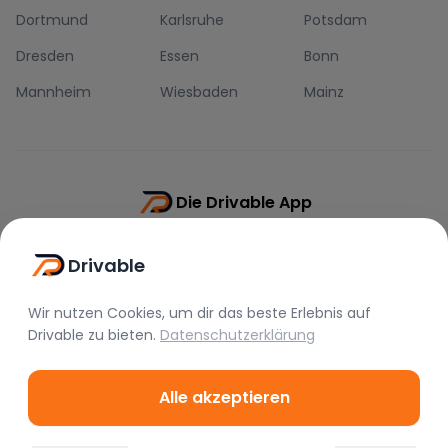
Dortmund
Karlsruhe
Potsdam
Dresden
Essen
Bonn
Mannheim
Wiesbaden
Mainz
Die Drivable App
Push-Benachrichtigungen
Drivable
Direkt-Chat
Schnellere Buchung
Wir nutzen Cookies, um dir das beste Erlebnis auf
Drivable
zu bieten.
Datenschutzerklärung
Alle akzeptieren
©
2026
Drivable.
Alle Rechte vorbehalten.