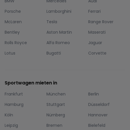
BMW
Mercedes
Audi
Porsche
Lamborghini
Ferrari
McLaren
Tesla
Range Rover
Bentley
Aston Martin
Maserati
Rolls Royce
Alfa Romeo
Jaguar
Lotus
Bugatti
Corvette
Sportwagen mieten in
Frankfurt
München
Berlin
Hamburg
Stuttgart
Düsseldorf
Köln
Nürnberg
Hannover
Leipzig
Bremen
Bielefeld