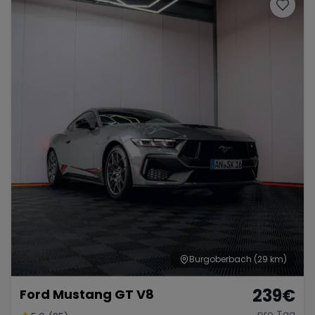
Porsche
Lamborghini
Ferrari
Wann
Zeitraum wählen
McLaren
Ford
Jaguar
Tesla
Chevrolet
Dodge
Bentley
Rolls Royce
Aston Martin
Burgoberbach
(29 km)
239
€
Ford Mustang GT V8
Bugatti
Lotus
Maserati
pro Tag