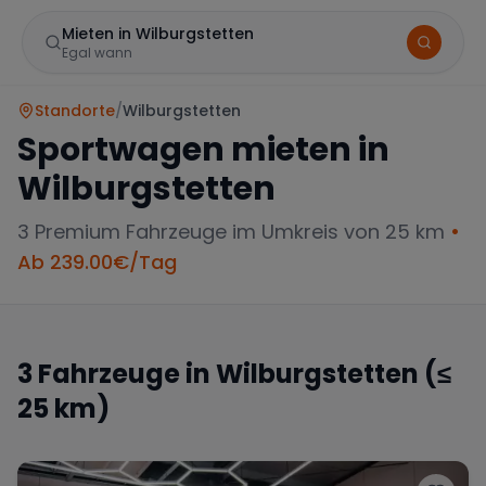
Mieten in Wilburgstetten
Egal wann
Standorte
/
Wilburgstetten
Sportwagen mieten in
Wilburgstetten
3
Premium Fahrzeuge im Umkreis von 25 km
•
Ab
239.00
€/Tag
Marke
3
Fahrzeuge in
Wilburgstetten
(≤
25 km)
Mercedes
BMW
Audi