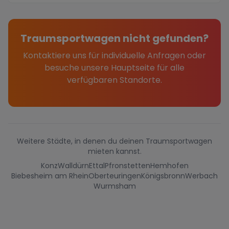
Traumsportwagen nicht gefunden?
Kontaktiere uns für individuelle Anfragen oder
besuche unsere Hauptseite für alle
verfügbaren Standorte.
Weitere Städte, in denen du deinen Traumsportwagen
mieten kannst.
Konz
Walldürn
Ettal
Pfronstetten
Hemhofen
Biebesheim am Rhein
Oberteuringen
Königsbronn
Werbach
Wurmsham