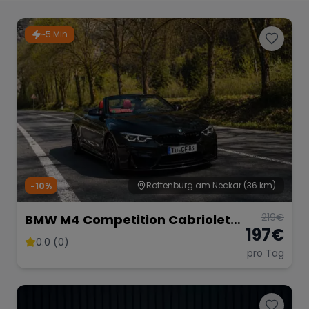
Porsche
Lamborghini
Ferrari
~5 Min
Wann
Zeitraum wählen
McLaren
Ford
Jaguar
Tesla
Chevrolet
Dodge
Rottenburg am Neckar
(36 km)
-10%
219
€
BMW M4 Competition Cabriolet
Bentley
Rolls Royce
Aston Martin
197
€
Vor Opf!!!
0.0 (0)
pro Tag
Bugatti
Lotus
Maserati