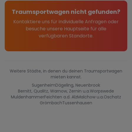
Traumsportwagen nicht gefunden?
Kontaktiere uns für individuelle Anfragen oder
besuche unsere Hauptseite für alle
verfügbaren Standorte.
Weitere Städte, in denen du deinen Traumsportwagen
mieten kannst.
Sugenheim
Dägeling, Neuenbrook
Bernitt, Qualitz, Warnow, Zernin u.a.
Worpswede
Muldenhammer
Feichten a.d. Alz
Malchow u.a.
Oschatz
Grömbach
Tussenhausen