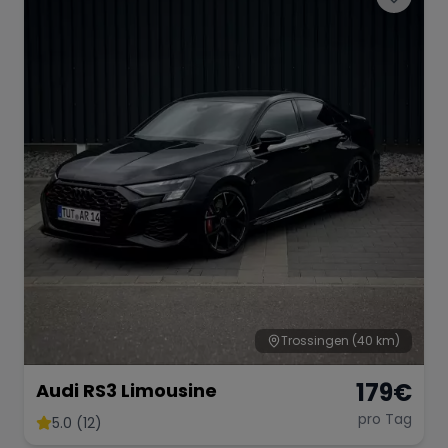
Range Rover
Corvette
Trossingen
(40 km)
179
€
Audi RS3 Limousine
pro Tag
5.0 (12)