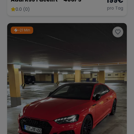
199
€
pro Tag
0.0 (0)
~21 Min