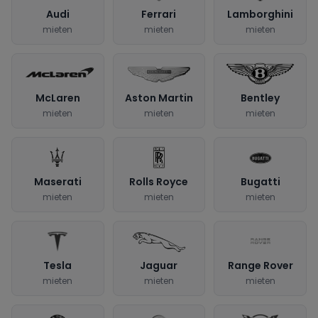
Audi
Ferrari
Lamborghini
mieten
mieten
mieten
McLaren
Aston Martin
Bentley
mieten
mieten
mieten
Maserati
Rolls Royce
Bugatti
mieten
mieten
mieten
Tesla
Jaguar
Range Rover
mieten
mieten
mieten