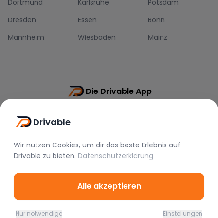
Dortmund
Karlsruhe
Potsdam
Dresden
Essen
Bonn
Mannheim
Wiesbaden
Mainz
Die Drivable App
Push-Benachrichtigungen
Drivable
Direkt-Chat
Schnellere Buchung
Wir nutzen Cookies, um dir das beste Erlebnis auf
Drivable
zu bieten.
Datenschutzerklärung
Alle akzeptieren
©
2026
Drivable.
Alle Rechte vorbehalten.
Nur notwendige
Einstellungen