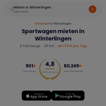
Mieten in Winterlingen
Egal wann
Standorte
/
Winterlingen
Sportwagen mieten in
Winterlingen
4
Fahrzeuge
·
25 km
·
ab
179
€ pro Tag
4,8
Marke
501
+
60.249
+
Fahrzeuge
App-Downloads
194
Bewertungen
Mercedes
BMW
Audi
LADEN IM
JETZT BEI
App Store
Google Play