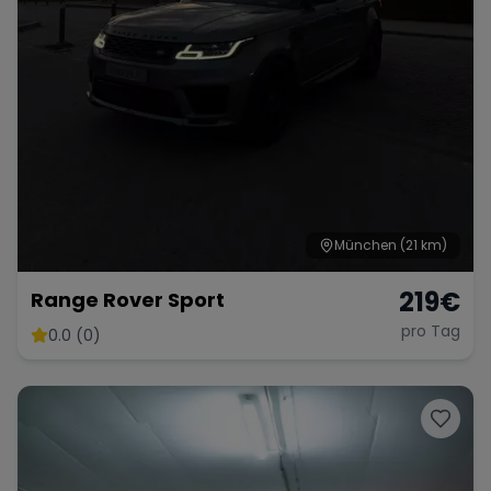
München
(21 km)
219
€
Range Rover Sport
pro Tag
0.0 (0)