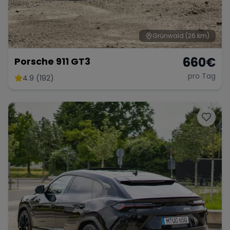
Grünwald
(26 km)
660
€
Porsche 911 GT3
pro Tag
4.9 (192)