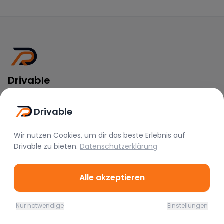
Drivable
Rent A Feeling
Drivable
Nützliche Links
Wir nutzen Cookies, um dir das beste Erlebnis auf
Vermieter werden
Drivable
zu bieten.
Datenschutzerklärung
FAQ
Instagram
Alle akzeptieren
TikTok
Rechtliches
Nur notwendige
Einstellungen
Home
Favoriten
Mieten
Chat
Profil