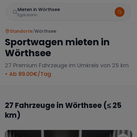
Mieten in Wörthsee
Egal wann
Standorte
/
Wörthsee
Sportwagen mieten in
Wörthsee
27
Premium Fahrzeuge im Umkreis von 25 km
• Ab
89.00
€/Tag
Marke
27
Fahrzeuge in
Wörthsee
(≤ 25
km)
Mercedes
BMW
Audi