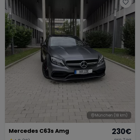
Porsche
Lamborghini
Ferrari
Wann
Zeitraum wählen
McLaren
Ford
Jaguar
Tesla
Chevrolet
Dodge
Bentley
Rolls Royce
Aston Martin
München
(18 km)
230
€
Mercedes C63s Amg
Bugatti
Lotus
Maserati
pro Tag