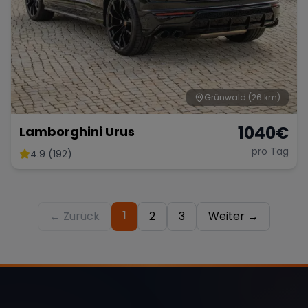
Grünwald
(26 km)
1040
€
Lamborghini Urus
pro Tag
4.9 (192)
1
← Zurück
2
3
Weiter →