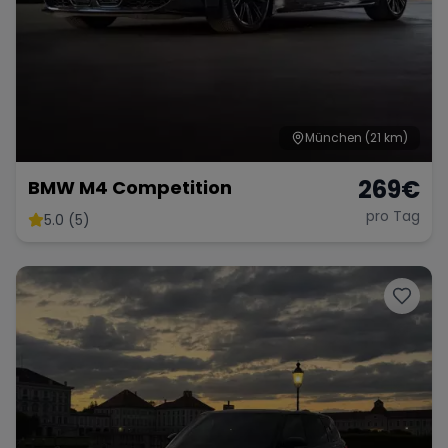
München
(21 km)
269
€
BMW M4 Competition
pro Tag
5.0 (5)