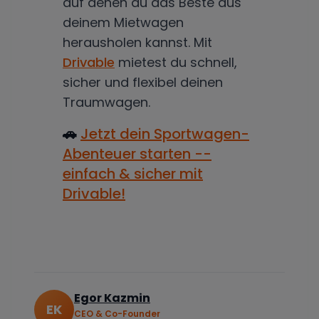
auf denen du das Beste aus
deinem Mietwagen
herausholen kannst. Mit
Drivable
mietest du schnell,
sicher und flexibel deinen
Traumwagen.
🚗
Jetzt dein Sportwagen-
Abenteuer starten --
einfach & sicher mit
Drivable!
Egor Kazmin
EK
CEO & Co-Founder