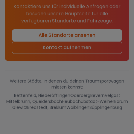
Kontaktiere uns für individuelle Anfragen oder
besuche unsere Hauptseite für alle
verfügbaren Standorte und Fahrzeuge.
Alle Standorte ansehen
Kontakt aufnehmen
Weitere Städte, in denen du deinen Traumsportwagen
mieten kannst:
Bettenfeld, Niederöfflingen
Oderberg
Bevern
Velgast
Mittelbrunn, Queidersbach
Heubach
Ubstadt-Weiher
Barum
Glewitz
Bredstedt, Breklum
Waiblingen
Süpplingenburg