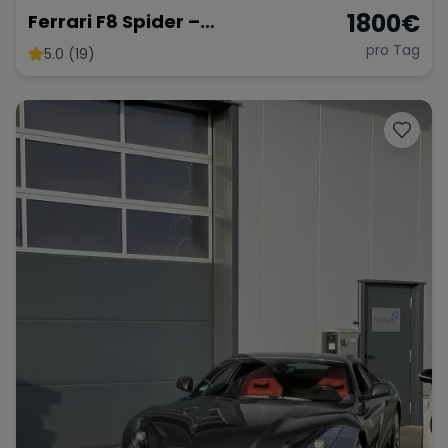
1800
€
Ferrari F8 Spider –
Atemberaubendes Cabrio
pro Tag
5.0 (19)