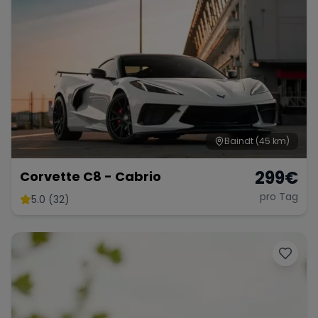
Porsche
Lamborghini
Ferrari
Wann
Zeitraum wählen
McLaren
Ford
Jaguar
Baindt
(45 km)
Tesla
Chevrolet
Dodge
299
€
Corvette C8 - Cabrio
pro Tag
5.0 (32)
Bentley
Rolls Royce
Aston Martin
Bugatti
Lotus
Maserati