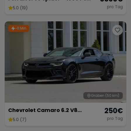
Supersportwagen
pro Tag
5.0 (19)
~11 Min
Graben
(50 km)
250
€
Chevrolet Camaro 6.2 V8
Customkingz
pro Tag
5.0 (7)