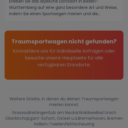
Erleben Sie das idyllische Donzdorf in Baden-
Württemberg auf eine ganz besondere Art und Weise,
indem Sie einen Sportwagen mieten und die
malerische U...
Traumsportwagen nicht gefunden?
Kontaktiere uns für individuelle Anfragen oder
besuche unsere Hauptseite für alle
verfügbaren Standorte.
Weitere Städte, in denen du deinen Traumsportwagen
mieten kannst.
Grassau
Breitingen
Sulz am Neckar
Waldsee
Bad Urach
Oberkirch
Upgant-Schott, Osteel u.a.
Bremerhaven, Bremen
Hollern-Twielenfleth
Scheuring