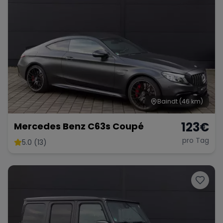
Baindt
(46 km)
123
€
Mercedes Benz C63s Coupé
pro Tag
5.0 (13)