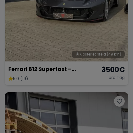
Klosterlechfeld
(49 km)
3500
€
Ferrari 812 Superfast –
Ultimativer V12-Supersportler
pro Tag
5.0 (19)