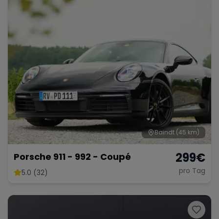
Range Rover
Corvette
Baindt
(45 km)
299
€
Porsche 911 - 992 - Coupé
pro Tag
5.0 (32)