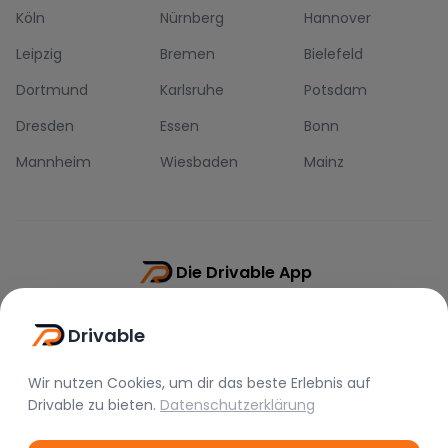
Köln
Nürnberg
Hannover
Leipzig
Bremen
Bielefeld
Dortmund
Karlsruhe
Potsdam
Dresden
Essen
Bonn
Mannheim
Wiesbaden
Mainz
Die Drivable App
Push-Benachrichtigungen
Drivable
Direkt-Chat
Schnellere Buchung
Wir nutzen Cookies, um dir das beste Erlebnis auf
Drivable
zu bieten.
Datenschutzerklärung