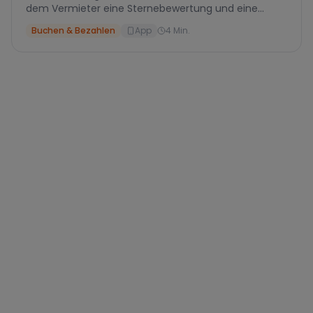
dem Vermieter eine Sternebewertung und eine
kurze Beschreibung geben. Hier zeigen wir dir
Buchen & Bezahlen
App
4
Min.
Schritt für Schritt, wie du die Miete in der App
bewertest. Deine ehrliche Meinung hilft anderen
Mietern und dem Vermieter, besser zu werden.