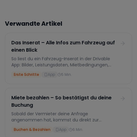
Verwandte Artikel
Das Inserat – Alle Infos zum Fahrzeug auf
einen Blick
So liest du ein Fahrzeug-Inserat in der Drivable
App: Bilder, Leistungsdaten, Mietbedingungen,
Preise, Versicherung, Stornierung und
Erste Schritte
App
5
Min.
Buchungsanfrage.
Miete bezahlen – So bestätigst du deine
Buchung
Sobald der Vermieter deine Anfrage
angenommen hat, kommst du direkt zur
Bezahlung. Hier erfährst du, wie du zwischen voller
Buchen & Bezahlen
App
6
Min.
Zahlung und Anzahlung wählst, welche