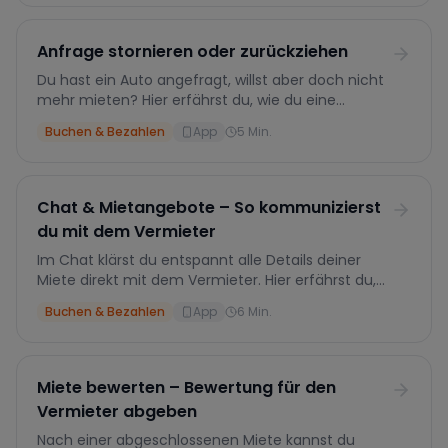
Zahlungsmethoden es gibt und warum deine
Buchung erst mit der Zahlung wirklich fix ist.
Anfrage stornieren oder zurückziehen
Du hast ein Auto angefragt, willst aber doch nicht
mehr mieten? Hier erfährst du, wie du eine
Anfrage zurückziehst. Solange du noch nicht
Buchen & Bezahlen
App
5
Min.
bezahlt hast, ist das immer komplett kostenlos.
Egal ob der Vermieter sie schon akzeptiert hat
oder nicht.
Chat & Mietangebote – So kommunizierst
du mit dem Vermieter
Im Chat klärst du entspannt alle Details deiner
Miete direkt mit dem Vermieter. Hier erfährst du,
wie du individuelle Mietangebote bekommst, sie
Buchen & Bezahlen
App
6
Min.
annimmst und bezahlst – und warum die ganze
Kommunikation auf Drivable bleiben muss.
Miete bewerten – Bewertung für den
Vermieter abgeben
Nach einer abgeschlossenen Miete kannst du