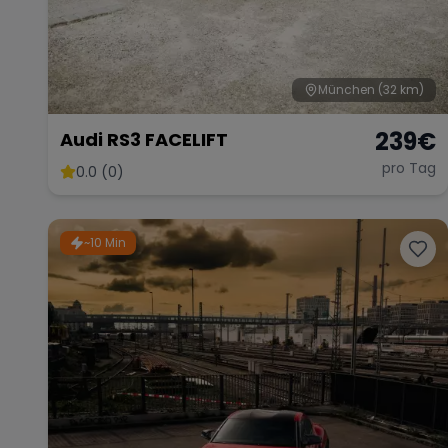
München
(32 km)
239
€
Audi RS3 FACELIFT
pro Tag
0.0 (0)
~10 Min