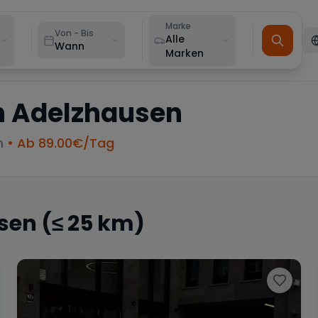
Marke
Von - Bis
Alle
Wann
Marken
n
Adelzhausen
m
• Ab
89.00
€/Tag
sen
(≤ 25 km)