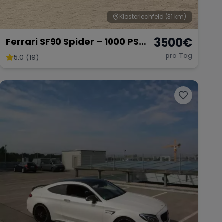
Klosterlechfeld
(31 km)
3500
€
Ferrari SF90 Spider – 1000 PS
Supersportwagen
pro Tag
5.0 (19)