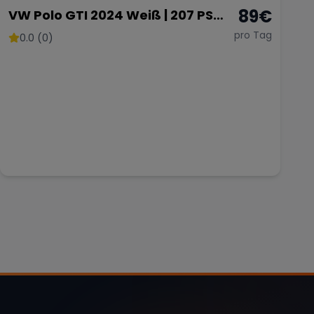
89
€
VW Polo GTI 2024 Weiß | 207 PS
DSG Automatik | Ab 89 € pro Tag
pro Tag
0.0 (0)