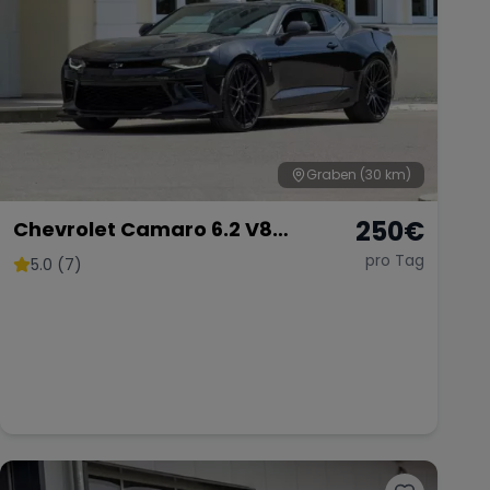
Graben
(30 km)
250
€
Chevrolet Camaro 6.2 V8
Customkingz
pro Tag
5.0 (7)