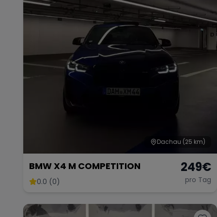
Dachau
(25 km)
249
€
BMW X4 M COMPETITION
pro Tag
0.0 (0)