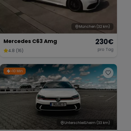
München
(32 km)
230
€
Mercedes C63 Amg
pro Tag
4.8 (16)
~10 Min
Unterschleißheim
(33 km)