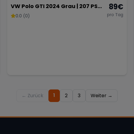
89
€
VW Polo GTI 2024 Grau | 207 PS
DSG Automatik | Ab 89 € pro Tag
pro Tag
0.0 (0)
1
← Zurück
2
3
Weiter →