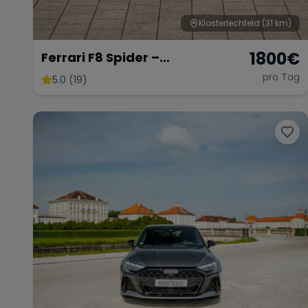
Klosterlechfeld
(31 km)
1800
€
Ferrari F8 Spider –
Atemberaubendes Cabrio
pro Tag
5.0 (19)