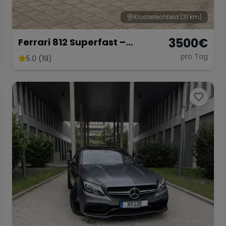
Klosterlechfeld
(31 km)
3500
€
Ferrari 812 Superfast –
Ultimativer V12-Supersportler
pro Tag
5.0 (19)