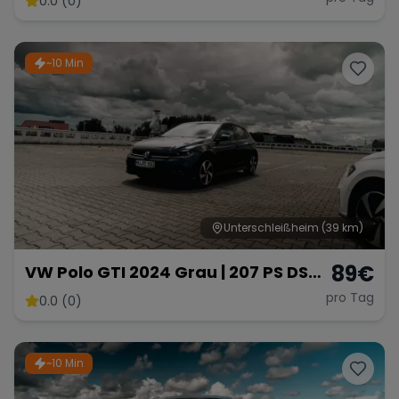
0.0 (0)
~10 Min
Unterschleißheim
(39 km)
89
€
VW Polo GTI 2024 Grau | 207 PS DSG
Automatik | Ab 89 € pro Tag
pro Tag
0.0 (0)
~10 Min