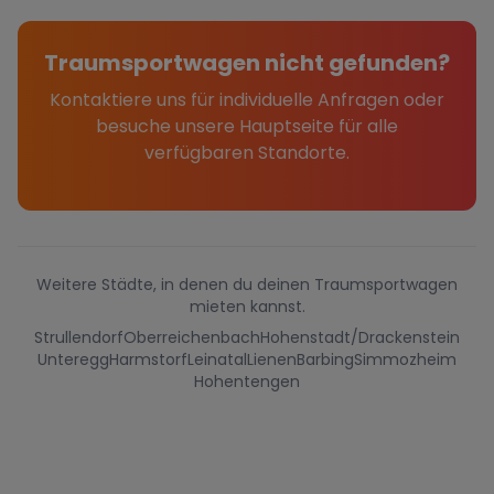
Traumsportwagen nicht gefunden?
Kontaktiere uns für individuelle Anfragen oder
besuche unsere Hauptseite für alle
verfügbaren Standorte.
Weitere Städte, in denen du deinen Traumsportwagen
mieten kannst.
Strullendorf
Oberreichenbach
Hohenstadt/Drackenstein
Unteregg
Harmstorf
Leinatal
Lienen
Barbing
Simmozheim
Hohentengen