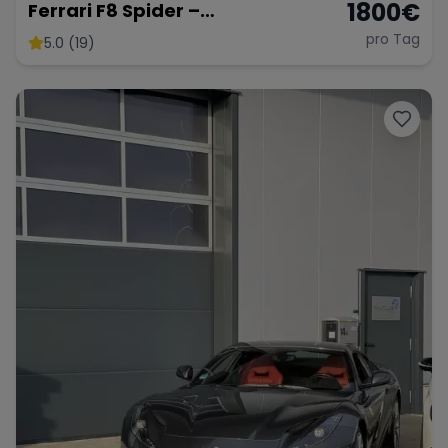
1800
€
Ferrari F8 Spider –
Atemberaubendes Cabrio
pro Tag
5.0 (19)