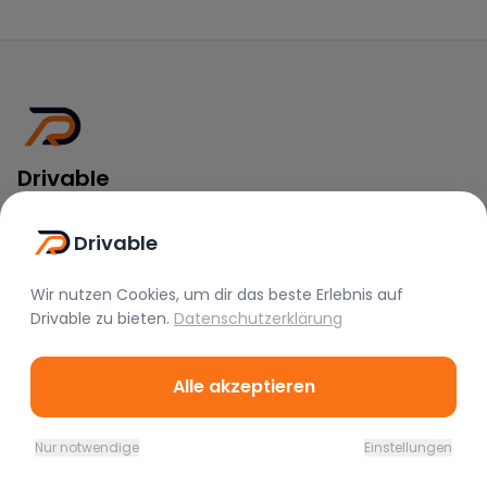
Drivable
Rent A Feeling
Drivable
Nützliche Links
Wir nutzen Cookies, um dir das beste Erlebnis auf
Vermieter werden
Drivable
zu bieten.
Datenschutzerklärung
FAQ
Instagram
Alle akzeptieren
TikTok
Nur notwendige
Einstellungen
Rechtliches
Home
Favoriten
Mieten
Chat
Profil