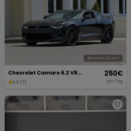
Porsche
Lamborghini
Ferrari
Wann
Zeitraum wählen
McLaren
Ford
Jaguar
Graben
(29 km)
Tesla
Chevrolet
Dodge
250
€
Chevrolet Camaro 6.2 V8
Customkingz
pro Tag
5.0 (7)
Bentley
Rolls Royce
Aston Martin
Bugatti
Lotus
Maserati