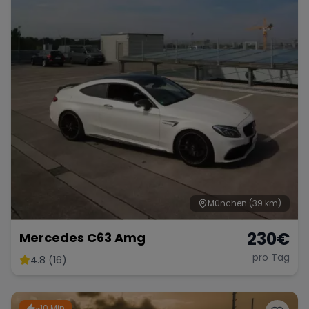
München
(39 km)
230
€
Mercedes C63 Amg
pro Tag
4.8 (16)
~10 Min