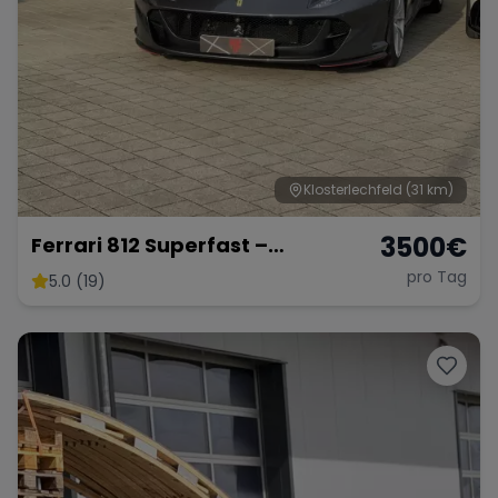
Klosterlechfeld
(31 km)
3500
€
Ferrari 812 Superfast –
Ultimativer V12-Supersportler
pro Tag
5.0 (19)