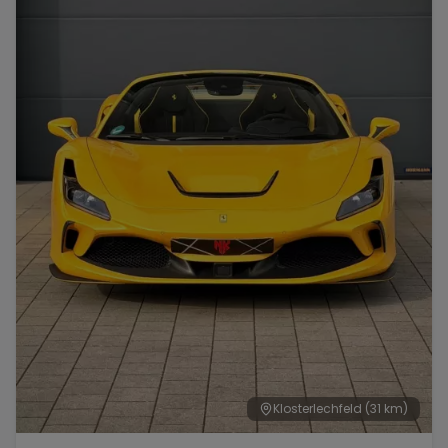
Range Rover
Corvette
Klosterlechfeld
(31 km)