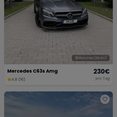
München
(39 km)
230
€
Mercedes C63s Amg
pro Tag
4.8 (16)