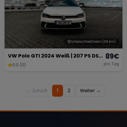
Unterschleißheim
(39 km)
89
€
VW Polo GTI 2024 Weiß | 207 PS DSG
Automatik | Ab 89 € pro Tag
pro Tag
0.0 (0)
1
← Zurück
2
Weiter →