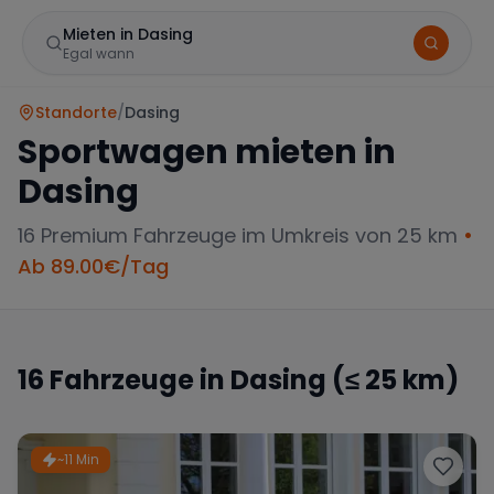
Mieten in Dasing
Egal wann
Standorte
/
Dasing
Sportwagen mieten in
Dasing
16
Premium Fahrzeuge im Umkreis von 25 km
•
Ab
89.00
€/Tag
Marke
16
Fahrzeuge in
Dasing
(≤ 25 km)
Mercedes
BMW
Audi
~11 Min