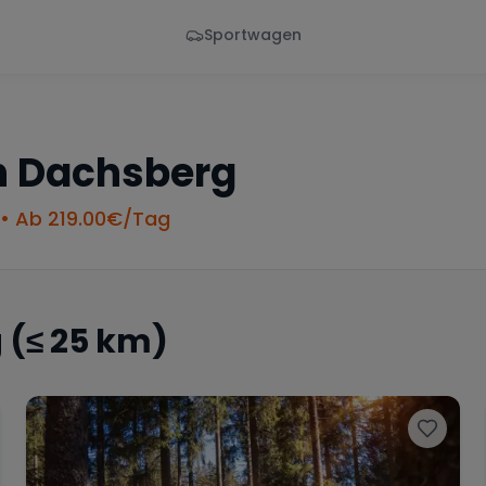
Sportwagen
Von - Bis
Marke
en
Wann
Alle Marken
n
Dachsberg
• Ab
219.00
€/Tag
g
(≤ 25 km)