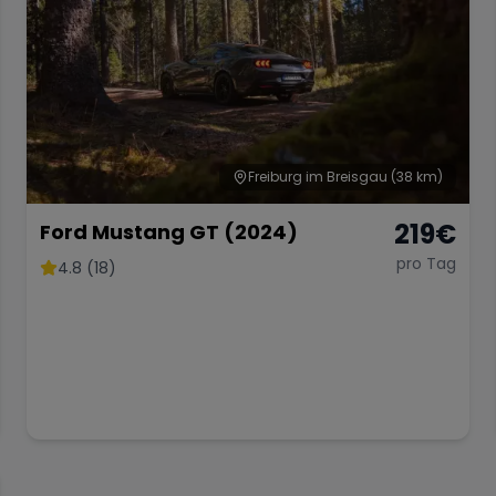
Freiburg im Breisgau
(38 km)
219
€
Ford Mustang GT (2024)
pro Tag
4.8 (18)