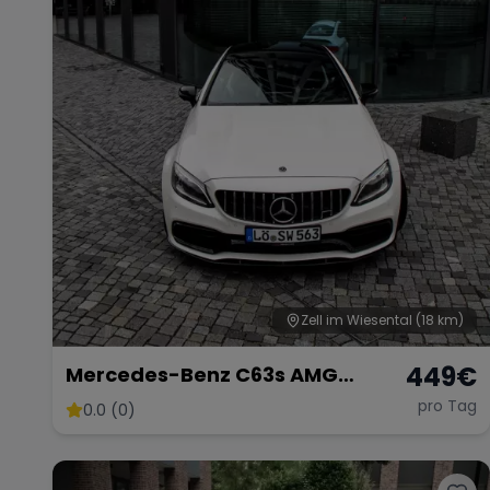
Zell im Wiesental
(18 km)
449
€
Mercedes-Benz C63s AMG
Coupé
pro Tag
0.0 (0)