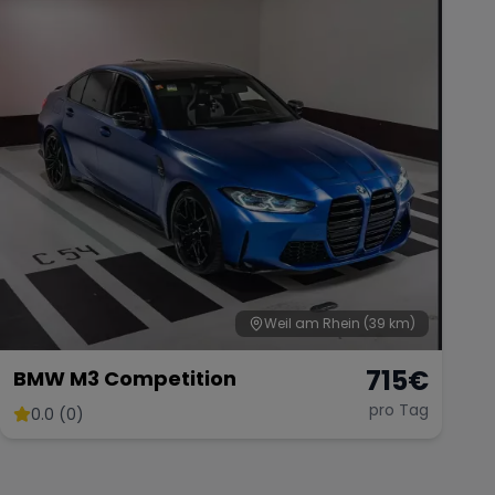
Weil am Rhein
(39 km)
715
€
BMW M3 Competition
pro Tag
0.0 (0)