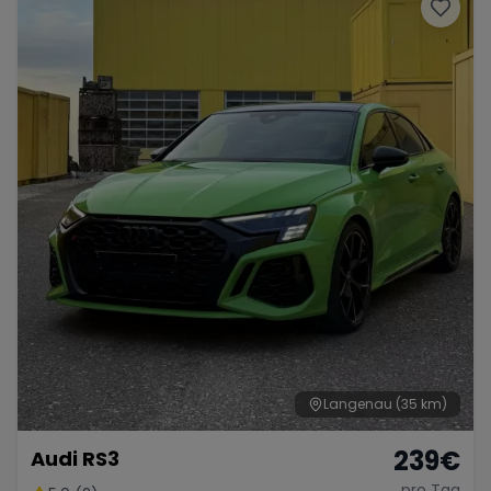
Porsche
Lamborghini
Ferrari
Wann
Zeitraum wählen
McLaren
Ford
Jaguar
Tesla
Chevrolet
Dodge
Bentley
Rolls Royce
Aston Martin
Langenau
(35 km)
239
€
Audi RS3
Bugatti
Lotus
Maserati
pro Tag