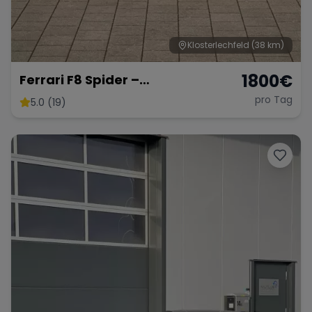
Klosterlechfeld
(38 km)
1800
€
Ferrari F8 Spider –
Atemberaubendes Cabrio
pro Tag
5.0 (19)