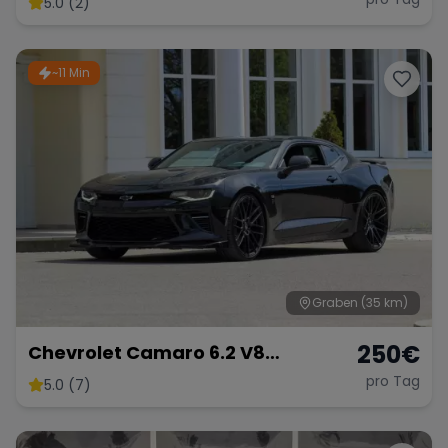
5.0 (2)
~11 Min
Range Rover
Corvette
Graben
(35 km)
250
€
Chevrolet Camaro 6.2 V8
Customkingz
pro Tag
5.0 (7)