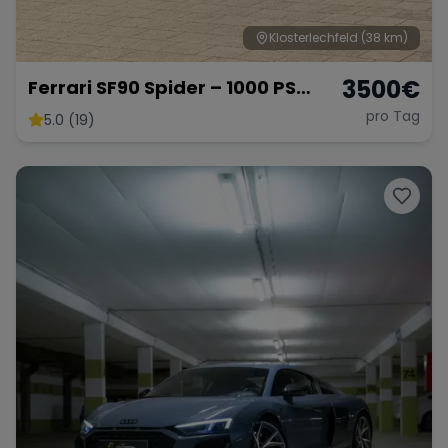
Klosterlechfeld
(38 km)
3500
€
Ferrari SF90 Spider – 1000 PS
Supersportwagen
pro Tag
5.0 (19)