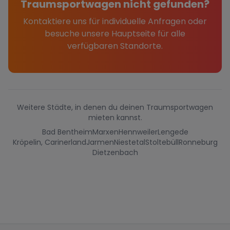
Traumsportwagen nicht gefunden?
Kontaktiere uns für individuelle Anfragen oder
besuche unsere Hauptseite für alle
verfügbaren Standorte.
Weitere Städte, in denen du deinen Traumsportwagen
mieten kannst.
Bad Bentheim
Marxen
Hennweiler
Lengede
Kröpelin, Carinerland
Jarmen
Niestetal
Stoltebüll
Ronneburg
Dietzenbach