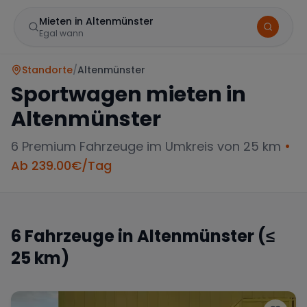
Mieten in Altenmünster
Egal wann
Standorte
/
Altenmünster
Sportwagen mieten in
Altenmünster
6
Premium Fahrzeuge im Umkreis von 25 km
•
Ab
239.00
€/Tag
Marke
6
Fahrzeuge in
Altenmünster
(≤
25 km)
Mercedes
BMW
Audi