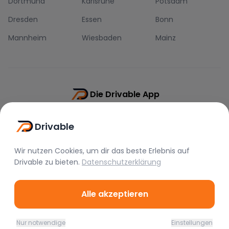
Dortmund
Karlsruhe
Potsdam
Dresden
Essen
Bonn
Mannheim
Wiesbaden
Mainz
Die Drivable App
Push-Benachrichtigungen
Drivable
Direkt-Chat
Schnellere Buchung
Wir nutzen Cookies, um dir das beste Erlebnis auf
Drivable
zu bieten.
Datenschutzerklärung
Alle akzeptieren
©
2026
Drivable.
Alle Rechte vorbehalten.
Nur notwendige
Einstellungen