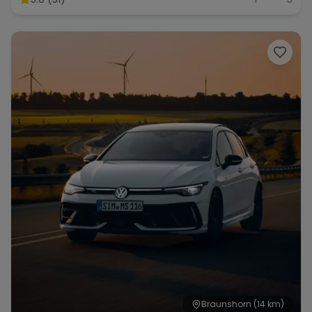
Range Rover
Corvette
Braunshorn
(14 km)