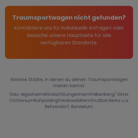
Traumsportwagen nicht gefunden?
Kontaktiere uns für individuelle Anfragen oder
besuche unsere Hauptseite für alle
verfügbaren Standorte.
Weitere Städte, in denen du deinen Traumsportwagen
mieten kannst.
Gau-Algesheim
Windach
Düngenheim
Falkenberg/ Elster
Ochtersum
Ruhpolding
Friedewald
Herrnhut
Bad Berka u.a.
Behrendorf, Bondelum