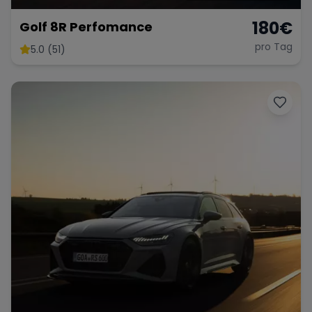
180
€
Golf 8R Perfomance
pro Tag
5.0 (51)