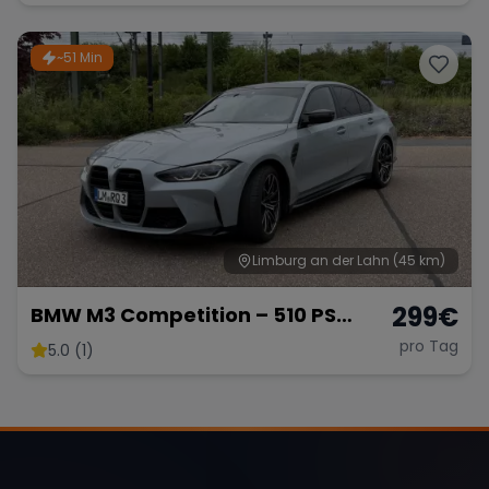
~51 Min
Limburg an der Lahn
(45 km)
299
€
BMW M3 Competition – 510 PS
Sportlimousine
pro Tag
5.0 (1)