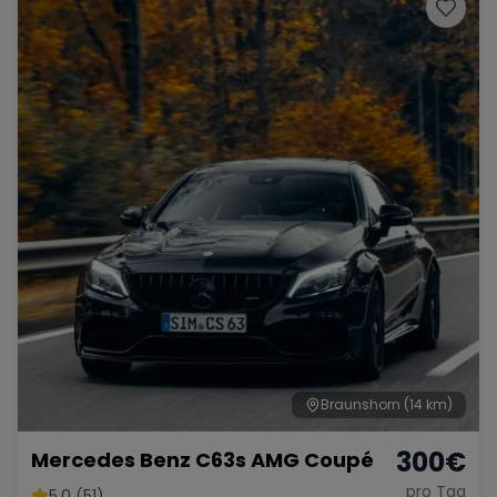
Porsche
Lamborghini
Ferrari
Wann
Zeitraum wählen
McLaren
Ford
Jaguar
Tesla
Chevrolet
Dodge
Bentley
Rolls Royce
Aston Martin
Braunshorn
(14 km)
300
€
Mercedes Benz C63s AMG Coupé
Bugatti
Lotus
Maserati
pro Tag
5.0 (51)