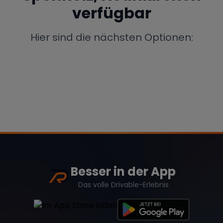
verfügbar
Porsche
Lamborghini
Ferrari
Wann
Hier sind die nächsten Optionen:
Zeitraum wählen
McLaren
Ford
Jaguar
Tesla
Chevrolet
Dodge
Bentley
Rolls Royce
Aston Martin
Besser in der App
Das volle Drivable-Erlebnis
Bugatti
Lotus
Maserati