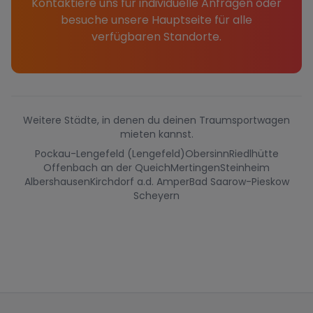
Kontaktiere uns für individuelle Anfragen oder
besuche unsere Hauptseite für alle
verfügbaren Standorte.
Weitere Städte, in denen du deinen Traumsportwagen
mieten kannst.
Pockau-Lengefeld (Lengefeld)
Obersinn
Riedlhütte
Offenbach an der Queich
Mertingen
Steinheim
Albershausen
Kirchdorf a.d. Amper
Bad Saarow-Pieskow
Scheyern