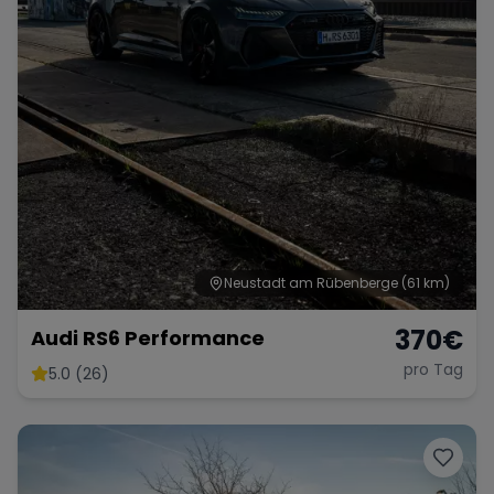
Neustadt am Rübenberge
(61 km)
370
€
Audi RS6 Performance
pro Tag
5.0 (26)