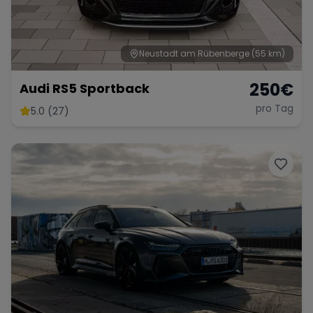
Neustadt am Rübenberge
(55 km)
Range Rover
Corvette
250
€
Audi RS5 Sportback
pro Tag
5.0 (27)