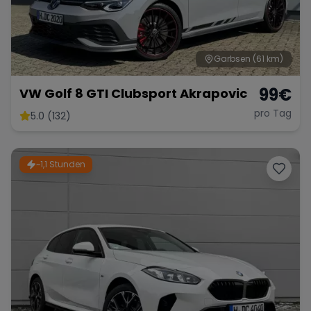
Garbsen
(61 km)
99
€
VW Golf 8 GTI Clubsport Akrapovic
pro Tag
5.0 (132)
~1,1 Stunden