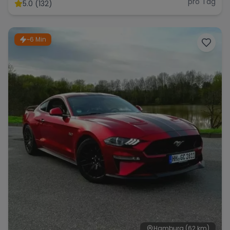
pro Tag
5.0 (132)
~6 Min
Hamburg
(62 km)