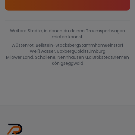
Weitere Städte, in denen du deinen Traumsportwagen
mieten kannst.
Wüstenrot, Beilstein-Stocksberg
Stammham
Reinstorf
Weißwasser, Boxberg
Colditz
Limburg
Milower Land, Schollene, Nennhausen u.a.
Brokstedt
Bremen
Königseggwald