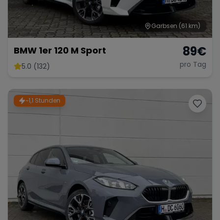
Garbsen
(61 km)
89
€
BMW 1er 120 M Sport
pro Tag
5.0 (132)
~1,1 Stunden