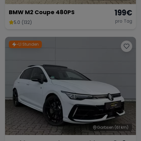
199
€
BMW M2 Coupe 480PS
pro Tag
5.0 (132)
~1,1 Stunden
Garbsen
(61 km)