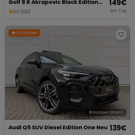
149
€
Golf 8 R Akrapovic Black Edition
333PS
pro Tag
5.0 (132)
~1,1 Stunden
Garbsen
(61 km)
139
€
Audi Q5 SUV Diesel Edition One Neu