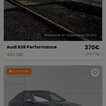
Neustadt am Rübenberge
(55 km)
370
€
Audi RS6 Performance
pro Tag
5.0 (26)
~1,1 Stunden