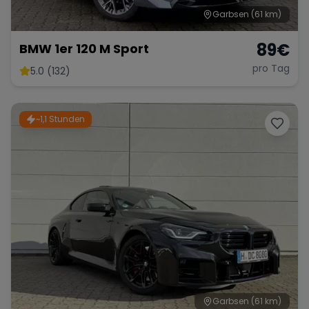
Garbsen
(61 km)
89
€
BMW 1er 120 M Sport
pro Tag
5.0 (132)
~1,1 Stunden
Garbsen
(61 km)