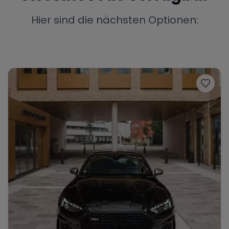
Porsche
Lamborghini
Ferrari
Hier sind die nächsten Optionen:
Wann
Zeitraum wählen
McLaren
Ford
Jaguar
Tesla
Chevrolet
Dodge
Bentley
Rolls Royce
Aston Martin
Bugatti
Lotus
Maserati