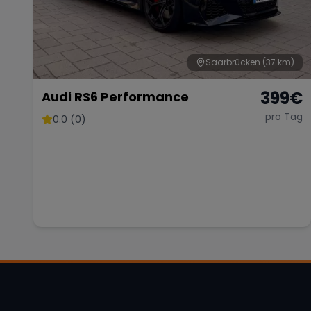
Saarbrücken
(37 km)
399
€
Audi RS6 Performance
pro Tag
0.0 (0)