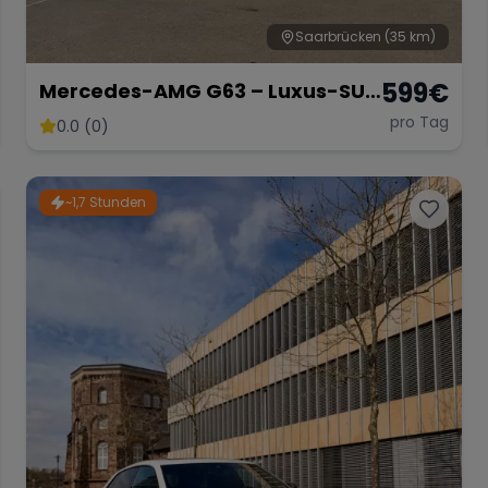
Saarbrücken
(35 km)
599
€
Mercedes-AMG G63 – Luxus-SUV
in Weiß Matt
pro Tag
0.0 (0)
~1,7 Stunden