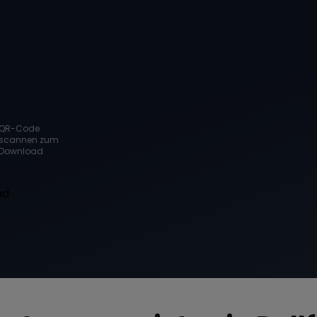
QR-Code
scannen zum
Download