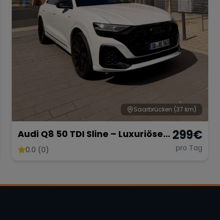
Saarbrücken
(37 km)
299
€
Audi Q8 50 TDI Sline – Luxuriöses
SUV mit 286 PS
pro Tag
0.0 (0)