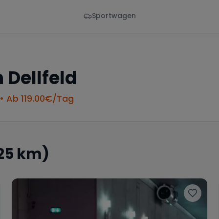
Sportwagen
Von - Bis
Marke
en
Wann
Alle Marken
n
Dellfeld
• Ab
119.00
€/Tag
25 km)