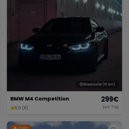
Blieskastel
(16 km)
299
€
BMW M4 Competition
pro Tag
5.0 (11)
~3 Min