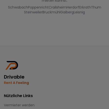
mieten kannst.
Schwabach
Poppenricht
Crailsheim
Herdorf
Erkrath
Thum
Steinweiler
Bruckmühl
Gaiberg
Leisnig
Drivable
Rent A Feeling
Nützliche Links
Vermieter werden