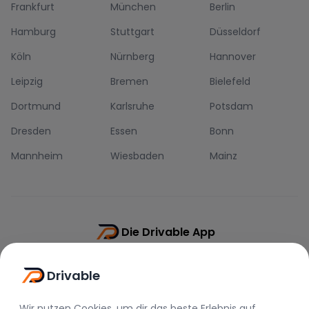
Frankfurt
München
Berlin
Hamburg
Stuttgart
Düsseldorf
Köln
Nürnberg
Hannover
Leipzig
Bremen
Bielefeld
Dortmund
Karlsruhe
Potsdam
Dresden
Essen
Bonn
Mannheim
Wiesbaden
Mainz
Die Drivable App
Push-Benachrichtigungen
Drivable
Direkt-Chat
Schnellere Buchung
Wir nutzen Cookies, um dir das beste Erlebnis auf