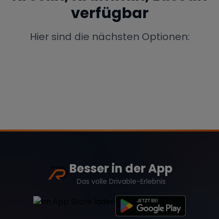
verfügbar
Porsche
Lamborghini
Ferrari
Wann
Hier sind die nächsten Optionen:
Zeitraum wählen
McLaren
Ford
Jaguar
Tesla
Chevrolet
Dodge
Bentley
Rolls Royce
Aston Martin
Besser in der App
Das volle Drivable-Erlebnis
Bugatti
Lotus
Maserati