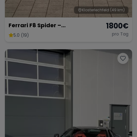
Klosterlechfeld
(49 km)
1800
€
Ferrari F8 Spider –
Atemberaubendes Cabrio
pro Tag
5.0 (19)