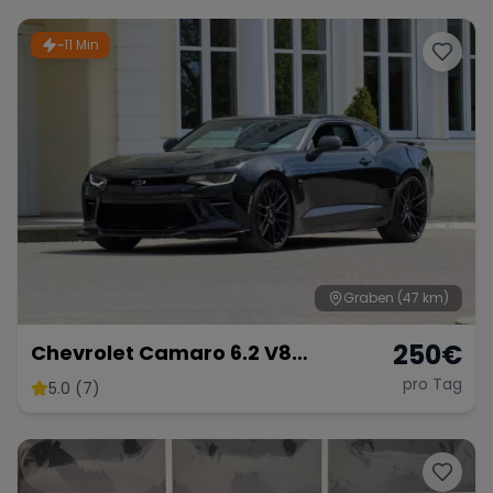
~11 Min
Range Rover
Corvette
Graben
(47 km)
250
€
Chevrolet Camaro 6.2 V8
Customkingz
pro Tag
5.0 (7)