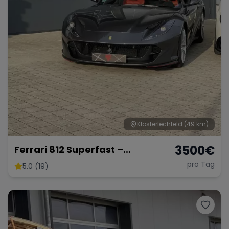
Klosterlechfeld
(49 km)
3500
€
Ferrari 812 Superfast –
Ultimativer V12-Supersportler
pro Tag
5.0 (19)