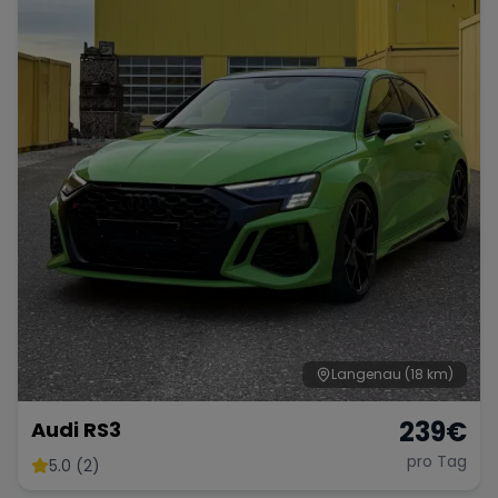
Porsche
Lamborghini
Ferrari
Wann
Zeitraum wählen
McLaren
Ford
Jaguar
Tesla
Chevrolet
Dodge
Bentley
Rolls Royce
Aston Martin
Langenau
(18 km)
239
€
Audi RS3
pro Tag
5.0 (2)
Bugatti
Lotus
Maserati