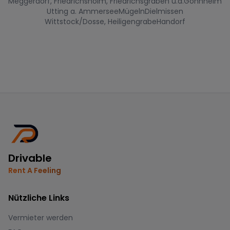
Meggerdorf, Friedrichsholm, Friedrichsgraben u.a.
Gönnheim
Utting a. Ammersee
Mügeln
Dielmissen
Wittstock/Dosse, Heiligengrabe
Handorf
Drivable
Rent A Feeling
Nützliche Links
Vermieter werden