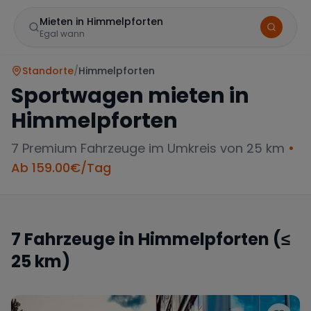
Mieten in Himmelpforten
Egal wann
Standorte
/
Himmelpforten
Sportwagen mieten in
Himmelpforten
7
Premium Fahrzeuge im Umkreis von 25 km
•
Ab
159.00
€/Tag
Marke
7
Fahrzeuge in
Himmelpforten
(≤
25 km)
Mercedes
BMW
Audi