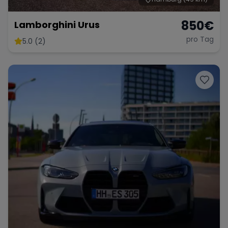
850
€
Lamborghini Urus
pro Tag
5.0 (2)