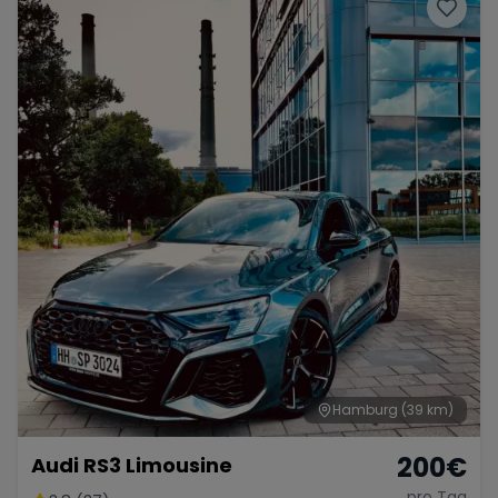
Porsche
Lamborghini
Ferrari
Wann
Zeitraum wählen
McLaren
Ford
Jaguar
Tesla
Chevrolet
Dodge
Bentley
Rolls Royce
Aston Martin
Hamburg
(39 km)
200
€
Audi RS3 Limousine
Bugatti
Lotus
Maserati
pro Tag