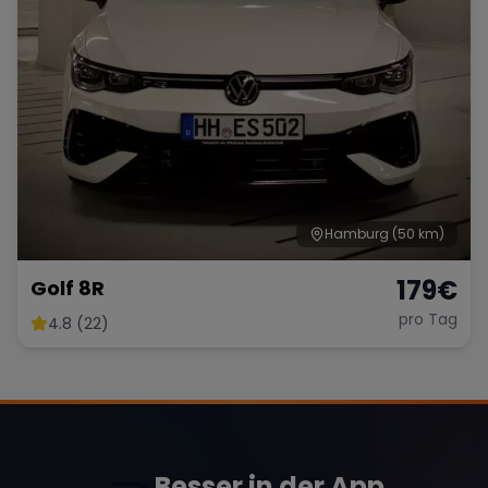
Hamburg
(50 km)
179
€
Golf 8R
pro Tag
4.8 (22)
Besser in der App