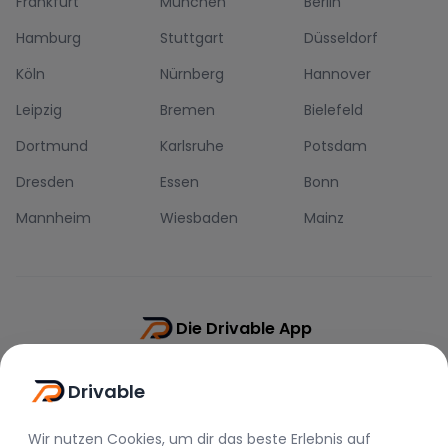
Frankfurt
München
Berlin
Hamburg
Stuttgart
Düsseldorf
Köln
Nürnberg
Hannover
Leipzig
Bremen
Bielefeld
Dortmund
Karlsruhe
Potsdam
Dresden
Essen
Bonn
Mannheim
Wiesbaden
Mainz
Die Drivable App
Push-Benachrichtigungen
Drivable
Direkt-Chat
Schnellere Buchung
Wir nutzen Cookies, um dir das beste Erlebnis auf