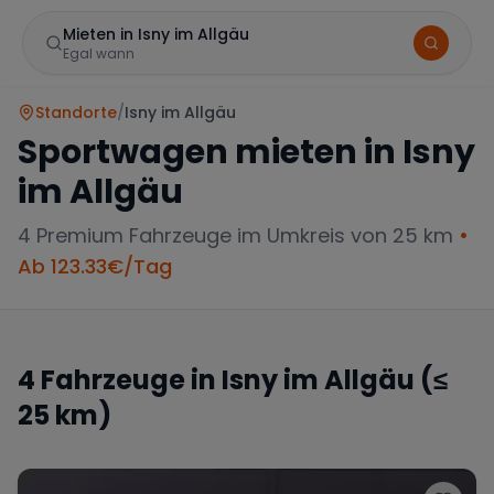
Mieten in Isny im Allgäu
Egal wann
Standorte
/
Isny im Allgäu
Sportwagen mieten in
Isny
im Allgäu
4
Premium Fahrzeuge im Umkreis von 25 km
•
Ab
123.33
€/Tag
Marke
4
Fahrzeuge in
Isny im Allgäu
(≤
25 km)
Mercedes
BMW
Audi