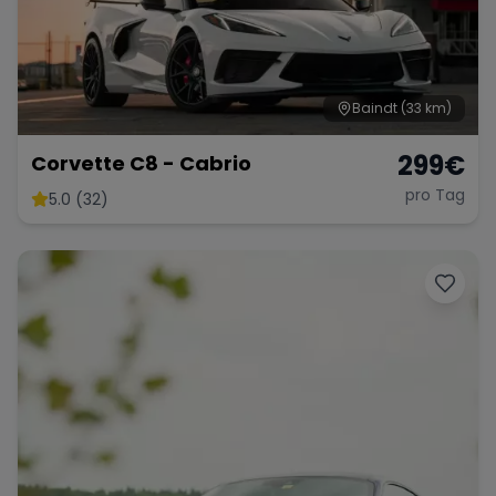
Baindt
(33 km)
299
€
Corvette C8 - Cabrio
pro Tag
5.0 (32)