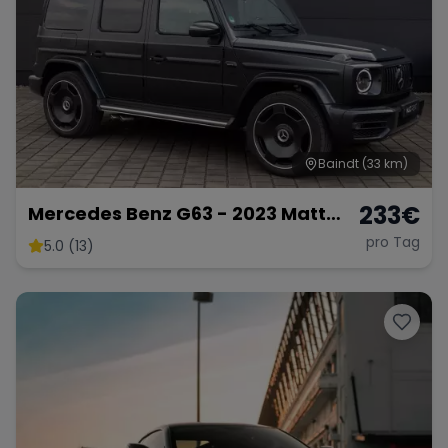
Range Rover
Corvette
Baindt
(33 km)
233
€
Mercedes Benz G63 - 2023 Matt
Schwarz
pro Tag
5.0 (13)