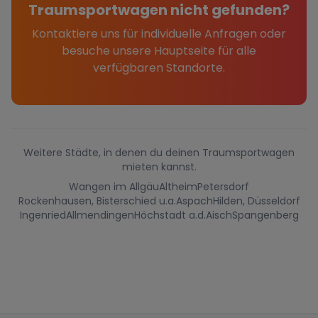
Traumsportwagen nicht gefunden?
Kontaktiere uns für individuelle Anfragen oder
besuche unsere Hauptseite für alle
verfügbaren Standorte.
Weitere Städte, in denen du deinen Traumsportwagen
mieten kannst.
Wangen im Allgäu
Altheim
Petersdorf
Rockenhausen, Bisterschied u.a.
Aspach
Hilden, Düsseldorf
Ingenried
Allmendingen
Höchstadt a.d.Aisch
Spangenberg