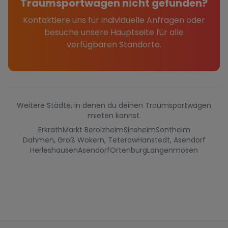
Traumsportwagen nicht gefunden?
Kontaktiere uns für individuelle Anfragen oder
besuche unsere Hauptseite für alle
verfügbaren Standorte.
Weitere Städte, in denen du deinen Traumsportwagen
mieten kannst.
Erkrath
Markt Berolzheim
Sinsheim
Sontheim
Dahmen, Groß Wokern, Teterow
Hanstedt, Asendorf
Herleshausen
Asendorf
Ortenburg
Langenmosen