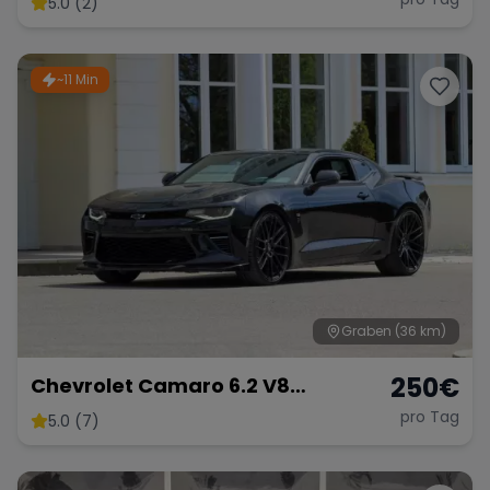
5.0 (2)
~11 Min
Range Rover
Corvette
Graben
(36 km)
250
€
Chevrolet Camaro 6.2 V8
Customkingz
pro Tag
5.0 (7)