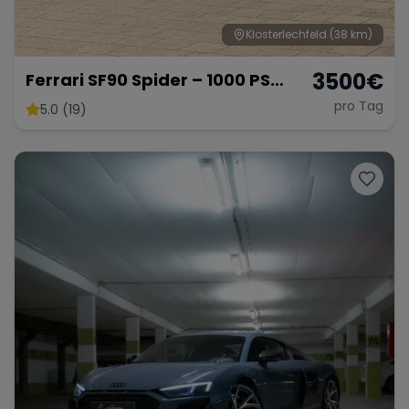
Klosterlechfeld
(38 km)
3500
€
Ferrari SF90 Spider – 1000 PS
Supersportwagen
pro Tag
5.0 (19)