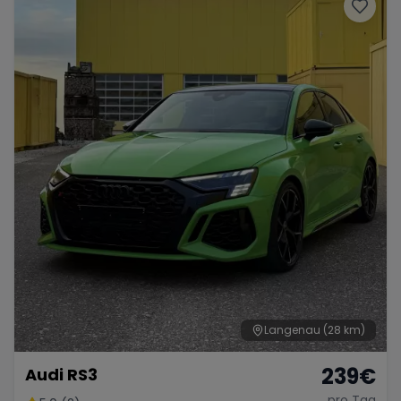
Porsche
Lamborghini
Ferrari
Wann
Zeitraum wählen
McLaren
Ford
Jaguar
Tesla
Chevrolet
Dodge
Bentley
Rolls Royce
Aston Martin
Langenau
(28 km)
239
€
Audi RS3
Bugatti
Lotus
Maserati
pro Tag