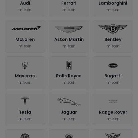
Audi
Ferrari
Lamborghini
mieten
mieten
mieten
McLaren
Aston Martin
Bentley
mieten
mieten
mieten
Maserati
Rolls Royce
Bugatti
mieten
mieten
mieten
Tesla
Jaguar
Range Rover
mieten
mieten
mieten