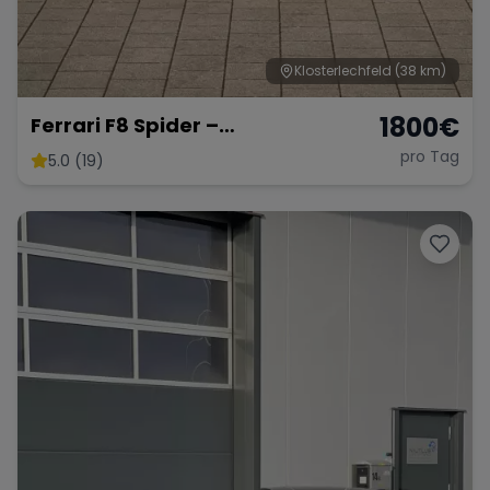
Klosterlechfeld
(38 km)
1800
€
Ferrari F8 Spider –
Atemberaubendes Cabrio
pro Tag
5.0 (19)