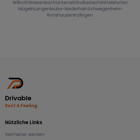
Willroth
Weisenbach
Unterreit
Großerlach
Wittelshofen
Mügeln
Langenleuba-Niederhain
Schwegenheim
Ronshausen
Inzlingen
Drivable
Rent A Feeling
Nützliche Links
Vermieter werden