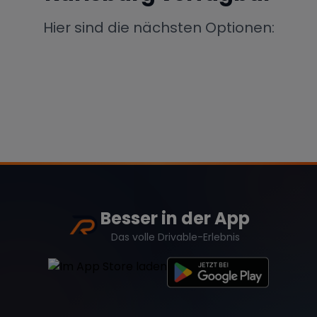
Porsche
Lamborghini
Ferrari
Hier sind die nächsten Optionen:
Wann
Zeitraum wählen
McLaren
Ford
Jaguar
Tesla
Chevrolet
Dodge
Besser in der App
Bentley
Rolls Royce
Aston Martin
Das volle Drivable-Erlebnis
Bugatti
Lotus
Maserati