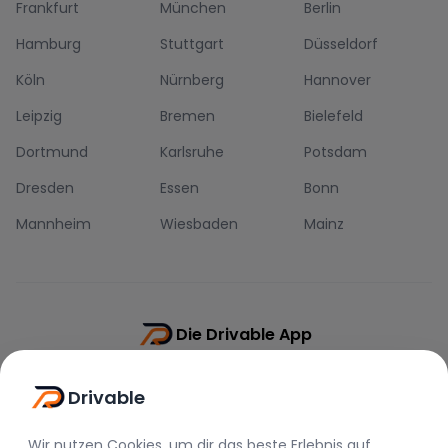
Frankfurt
München
Berlin
Hamburg
Stuttgart
Düsseldorf
Köln
Nürnberg
Hannover
Leipzig
Bremen
Bielefeld
Dortmund
Karlsruhe
Potsdam
Dresden
Essen
Bonn
Mannheim
Wiesbaden
Mainz
Die Drivable App
Push-Benachrichtigungen
Drivable
Direkt-Chat
Schnellere Buchung
Wir nutzen Cookies, um dir das beste Erlebnis auf