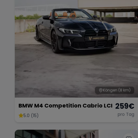
Köngen
(8 km)
259
€
BMW M4 Competition Cabrio LCI
pro Tag
5.0 (15)