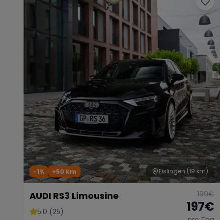
Eislingen
(19 km)
-1%
+
50
km
199
€
AUDI RS3 Limousine
197
€
5.0 (25)
pro Tag