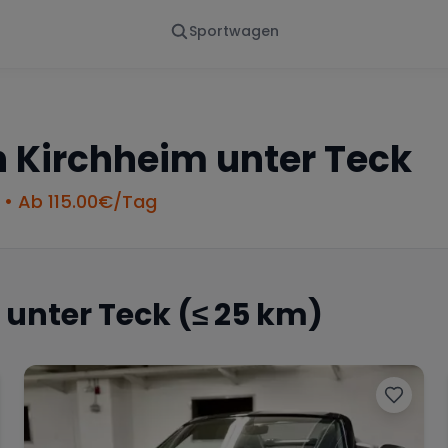
Sportwagen
Von - Bis
Marke
en
Wann
Alle Marken
n
Kirchheim unter Teck
• Ab
115.00
€/Tag
 unter Teck
(≤ 25 km)