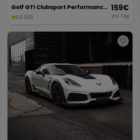
159
€
Golf GTi Clubsport Performance
Paket
pro Tag
5.0 (23)