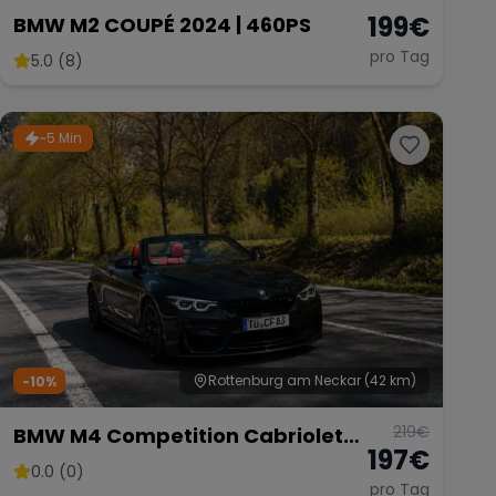
199
€
BMW M2 COUPÉ 2024 | 460PS
pro Tag
5.0 (8)
~5 Min
Rottenburg am Neckar
(42 km)
-10%
219
€
BMW M4 Competition Cabriolet
197
€
Vor Opf!!!
0.0 (0)
pro Tag