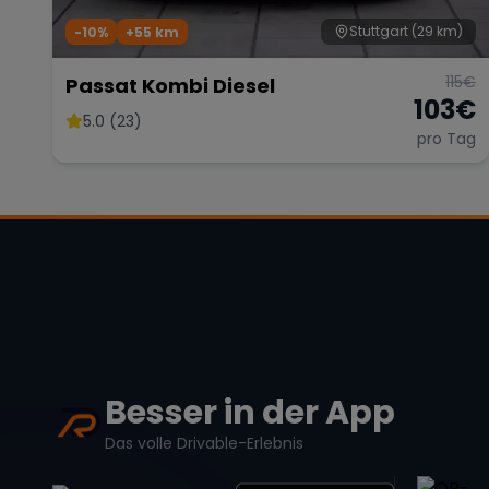
Stuttgart
(29 km)
-10%
+
55
km
115
€
Passat Kombi Diesel
103
€
5.0 (23)
pro Tag
Besser in der App
Das volle Drivable-Erlebnis