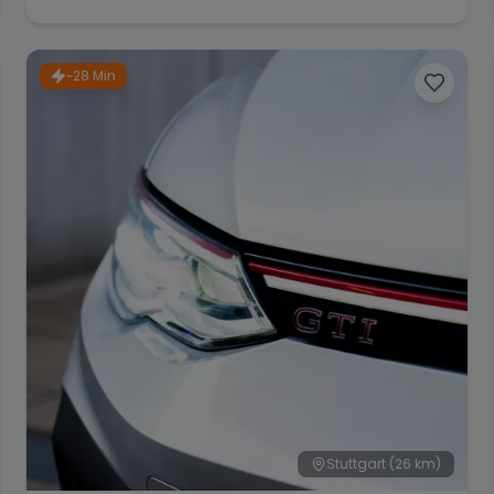
~28 Min
Stuttgart
(26 km)