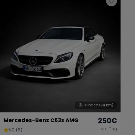
Fellbach
(24 km)
250
€
Mercedes-Benz C63s AMG
pro Tag
5.0 (6)