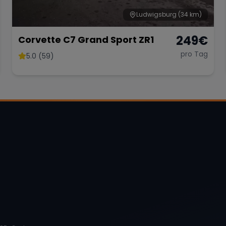
Ludwigsburg
(34 km)
249
€
Corvette C7 Grand Sport ZR1
pro Tag
5.0 (59)