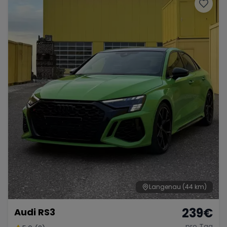
Porsche
Lamborghini
Ferrari
Wann
Zeitraum wählen
McLaren
Ford
Jaguar
Tesla
Chevrolet
Dodge
Bentley
Rolls Royce
Aston Martin
Langenau
(44 km)
239
€
Audi RS3
Bugatti
Lotus
Maserati
pro Tag