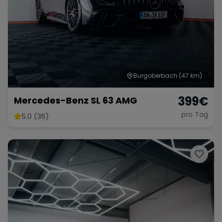
Burgoberbach
(47 km)
399
€
Mercedes-Benz SL 63 AMG
pro Tag
5.0 (36)