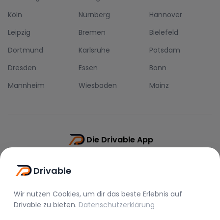
Köln
Nürnberg
Hannover
Leipzig
Bremen
Bielefeld
Dortmund
Karlsruhe
Potsdam
Dresden
Essen
Bonn
Mannheim
Wiesbaden
Mainz
Die Drivable App
Push-Benachrichtigungen
Drivable
Direkt-Chat
Schnellere Buchung
Wir nutzen Cookies, um dir das beste Erlebnis auf
Drivable
zu bieten.
Datenschutzerklärung