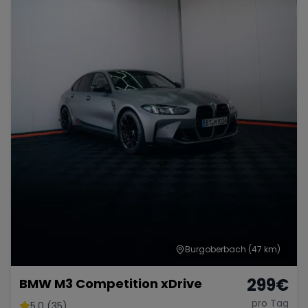
Burgoberbach
(47 km)
299
€
BMW M3 Competition xDrive
pro Tag
5.0 (35)