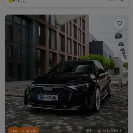
5.0 (2)
Range Rover
Corvette
Eislingen
(46 km)
-1%
+
50
km