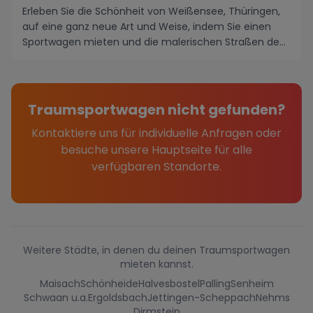
Erleben Sie die Schönheit von Weißensee, Thüringen,
auf eine ganz neue Art und Weise, indem Sie einen
Sportwagen mieten und die malerischen Straßen de...
Traumsportwagen nicht gefunden?
Kontaktiere uns für individuelle Anfragen oder
besuche unsere Hauptseite für alle
verfügbaren Standorte.
Weitere Städte, in denen du deinen Traumsportwagen
mieten kannst.
Maisach
Schönheide
Halvesbostel
Palling
Senheim
Schwaan u.a.
Ergoldsbach
Jettingen-Scheppach
Nehms
Dirmstein