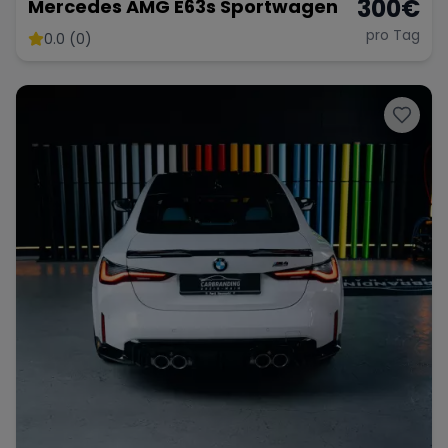
300
€
Mercedes AMG E63s Sportwagen
pro Tag
0.0 (0)
Range Rover
Corvette