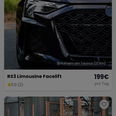
Hofheim am Taunus
(22 km)
199
€
RS3 Limousine Facelift
pro Tag
5.0 (2)