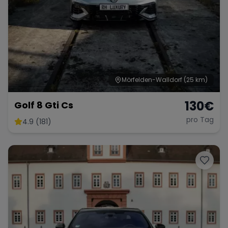
Mörfelden-Walldorf
(25 km)
130
€
Golf 8 Gti Cs
pro Tag
4.9 (181)