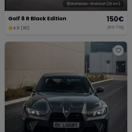
Mörfelden-Walldorf
(25 km)
150
€
Golf 8 R Black Edition
pro Tag
4.9 (181)