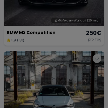
Mörfelden-Walldorf
(25 km)
250
€
BMW M3 Competition
pro Tag
4.9 (181)