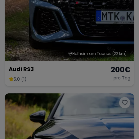
Hofheim am Taunus
(22 km)
200
€
Audi RS3
pro Tag
5.0 (1)