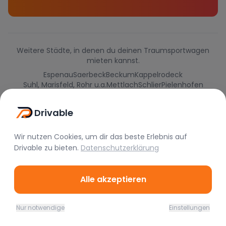
Weitere Städte, in denen du deinen Traumsportwagen
mieten kannst.
Espenau
Saerbeck
Beckum
Kappelrodeck
Suhl, Marisfeld, Rohr u.a.
Mettlach
Schlier
Pielenhofen
Mittweida, Kriebstein
Weiding
Drivable
Wir nutzen Cookies, um dir das beste Erlebnis auf
Drivable
zu bieten.
Datenschutzerklärung
Alle akzeptieren
Nur notwendige
Einstellungen
Home
Favoriten
Mieten
Chat
Profil