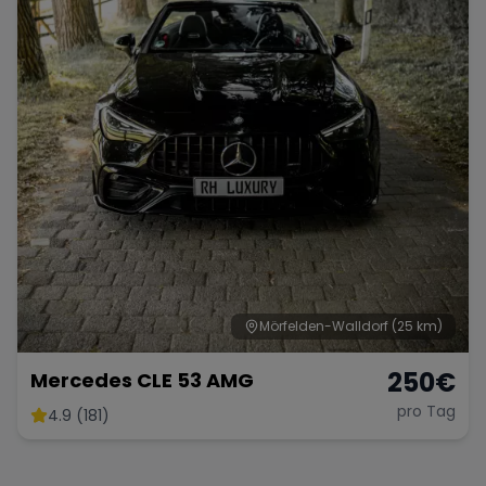
Mörfelden-Walldorf
(25 km)
250
€
Mercedes CLE 53 AMG
pro Tag
4.9 (181)