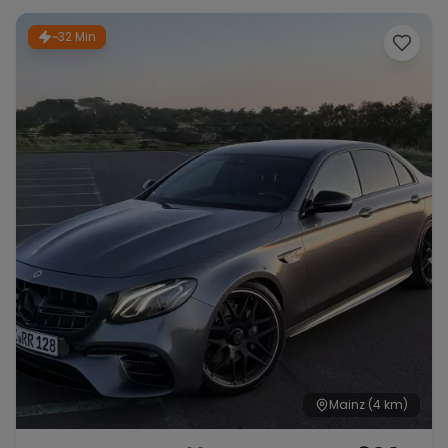
Porsche
Lamborghini
Ferrari
~32 Min
Wann
Zeitraum wählen
McLaren
Ford
Jaguar
Tesla
Chevrolet
Dodge
Bentley
Rolls Royce
Aston Martin
Mainz
(4 km)
Bugatti
Lotus
Maserati