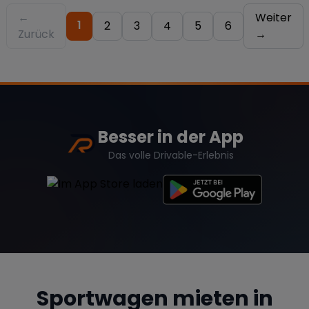
←
Weiter
1
2
3
4
5
6
Zurück
→
Besser in der App
Das volle Drivable-Erlebnis
Sportwagen mieten in