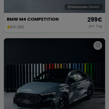
Wiesbaden
(14 km)
299
€
BMW M4 COMPETITION
pro Tag
5.0 (30)