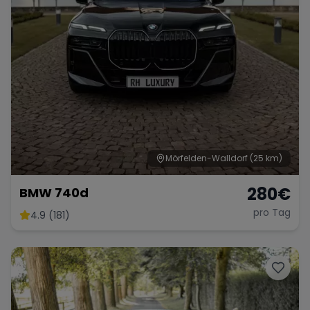
Mörfelden-Walldorf
(25 km)
280
€
BMW 740d
pro Tag
4.9 (181)