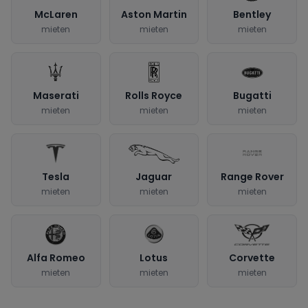
McLaren
Aston Martin
Bentley
mieten
mieten
mieten
Maserati
Rolls Royce
Bugatti
mieten
mieten
mieten
Tesla
Jaguar
Range Rover
mieten
mieten
mieten
Alfa Romeo
Lotus
Corvette
mieten
mieten
mieten