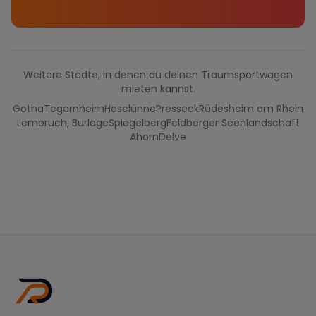
Weitere Städte, in denen du deinen Traumsportwagen
mieten kannst.
Gotha
Tegernheim
Haselünne
Presseck
Rüdesheim am Rhein
Lembruch, Burlage
Spiegelberg
Feldberger Seenlandschaft
Ahorn
Delve