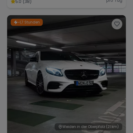
pro Tag
5.0 (38)
~1,7 Stunden
Range Rover
Corvette
Weiden in der Oberpfalz
(21 km)