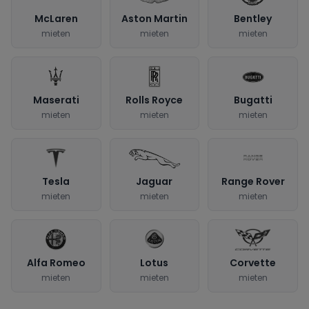
McLaren
Aston Martin
Bentley
mieten
mieten
mieten
Maserati
Rolls Royce
Bugatti
mieten
mieten
mieten
Tesla
Jaguar
Range Rover
mieten
mieten
mieten
Alfa Romeo
Lotus
Corvette
mieten
mieten
mieten