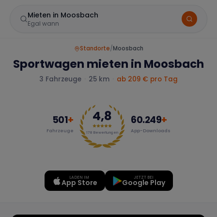
Mieten in Moosbach
Egal wann
Standorte
/
Moosbach
Sportwagen mieten in Moosbach
3
Fahrzeuge
·
25 km
·
ab
209
€ pro Tag
4,8
501
+
60.249
+
Fahrzeuge
App-Downloads
Marke
178
Bewertungen
LADEN IM
JETZT BEI
Mercedes
BMW
Audi
App Store
Google Play