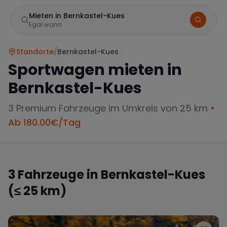
Mieten in Bernkastel-Kues
Egal wann
Standorte
/
Bernkastel-Kues
Sportwagen mieten in
Bernkastel-Kues
3
Premium Fahrzeuge im Umkreis von 25 km
•
Ab
180.00
€/Tag
Marke
3
Fahrzeuge in
Bernkastel-Kues
(≤ 25 km)
Mercedes
BMW
Audi