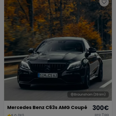
Porsche
Lamborghini
Ferrari
Wann
Zeitraum wählen
McLaren
Ford
Jaguar
Tesla
Chevrolet
Dodge
Bentley
Rolls Royce
Aston Martin
Braunshorn
(39 km)
300
€
Mercedes Benz C63s AMG Coupé
Bugatti
Lotus
Maserati
pro Tag
5.0 (51)