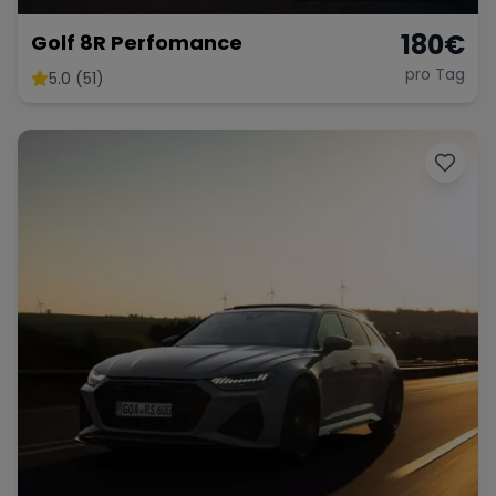
180
€
Golf 8R Perfomance
pro Tag
5.0 (51)