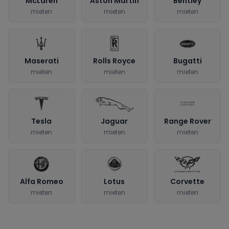
McLaren
Aston Martin
Bentley
mieten
mieten
mieten
Maserati
Rolls Royce
Bugatti
mieten
mieten
mieten
Tesla
Jaguar
Range Rover
mieten
mieten
mieten
Alfa Romeo
Lotus
Corvette
mieten
mieten
mieten