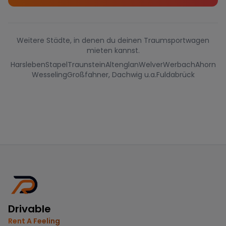
Weitere Städte, in denen du deinen Traumsportwagen
mieten kannst.
Harsleben
Stapel
Traunstein
Altenglan
Welver
Werbach
Ahorn
Wesseling
Großfahner, Dachwig u.a.
Fuldabrück
Drivable
Rent A Feeling