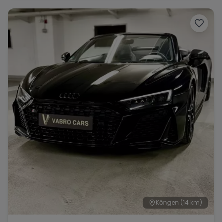
Range Rover
Corvette
Köngen
(14 km)