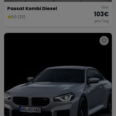
115
€
Passat Kombi Diesel
103
€
5.0 (23)
pro Tag