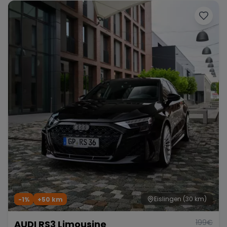
Eislingen
(30 km)
-1%
+
50
km
199
€
AUDI RS3 Limousine