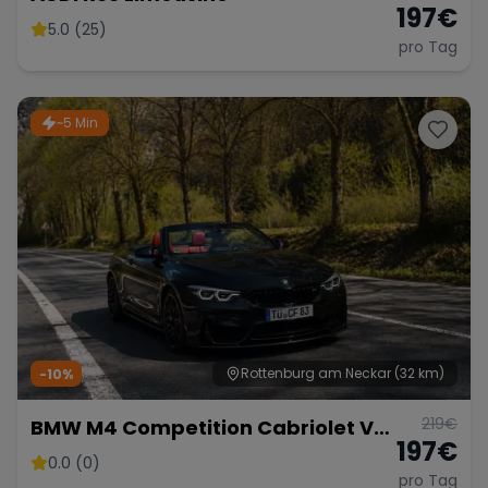
197
€
5.0 (25)
pro Tag
~5 Min
Rottenburg am Neckar
(32 km)
-10%
219
€
BMW M4 Competition Cabriolet Vor
197
€
Opf!!!
0.0 (0)
pro Tag