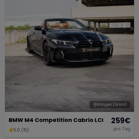
Porsche
Lamborghini
Ferrari
Wann
Zeitraum wählen
McLaren
Ford
Jaguar
Tesla
Chevrolet
Dodge
Bentley
Rolls Royce
Aston Martin
Köngen
(14 km)
259
€
BMW M4 Competition Cabrio LCI
pro Tag
5.0 (15)
Bugatti
Lotus
Maserati