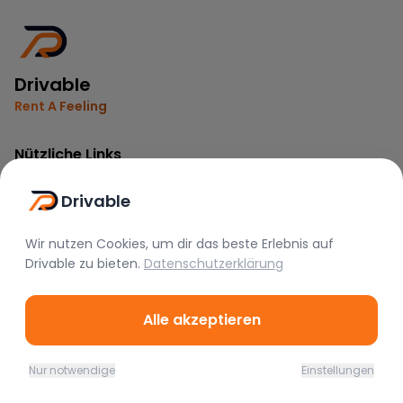
Drivable
Rent A Feeling
Nützliche Links
Vermieter werden
Drivable
FAQ
Instagram
Wir nutzen Cookies, um dir das beste Erlebnis auf
Drivable
zu bieten.
Datenschutzerklärung
TikTok
Rechtliches
Alle akzeptieren
Nutzungsbedingungen
Nur notwendige
Einstellungen
Datenschutz
Home
Favoriten
Mieten
Chat
Profil
Impressum