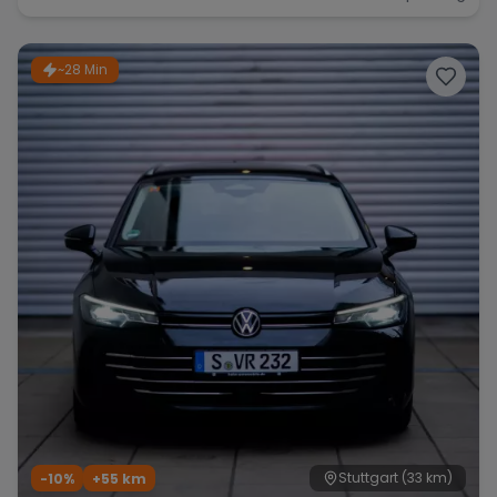
~28 Min
Stuttgart
(33 km)
-10%
+
55
km