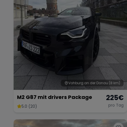
Vohburg an der Donau
(8 km)
225
€
M2 G87 mit drivers Package
pro Tag
5.0 (20)