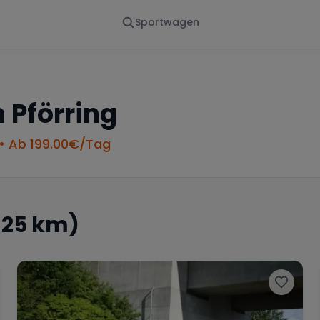
Sportwagen
Von - Bis
Marke
en
Wann
Alle Marken
n
Pförring
• Ab
199.00
€/Tag
 25 km)