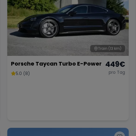
Train
(13 km)
449
€
Porsche Taycan Turbo E-Power
pro Tag
5.0 (8)