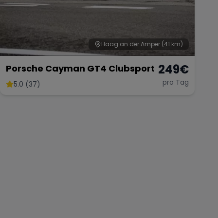
Haag an der Amper
(41 km)
249
€
Porsche Cayman GT4 Clubsport
pro Tag
5.0 (37)