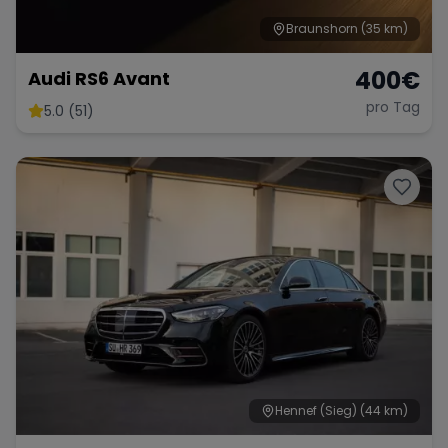
Braunshorn
(35 km)
400
€
Audi RS6 Avant
pro Tag
5.0 (51)
Hennef (Sieg)
(44 km)