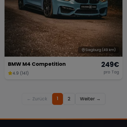
Siegburg
(49 km)
249
€
BMW M4 Competition
pro Tag
4.9 (141)
1
← Zurück
2
Weiter →