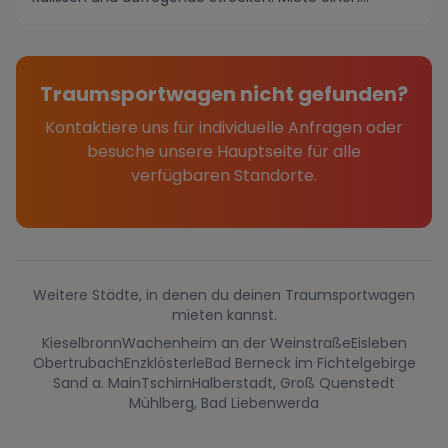
Sportwage...
Traumsportwagen nicht gefunden?
Kontaktiere uns für individuelle Anfragen oder
besuche unsere Hauptseite für alle
verfügbaren Standorte.
Weitere Städte, in denen du deinen Traumsportwagen
mieten kannst.
Kieselbronn
Wachenheim an der Weinstraße
Eisleben
Obertrubach
Enzklösterle
Bad Berneck im Fichtelgebirge
Sand a. Main
Tschirn
Halberstadt, Groß Quenstedt
Mühlberg, Bad Liebenwerda