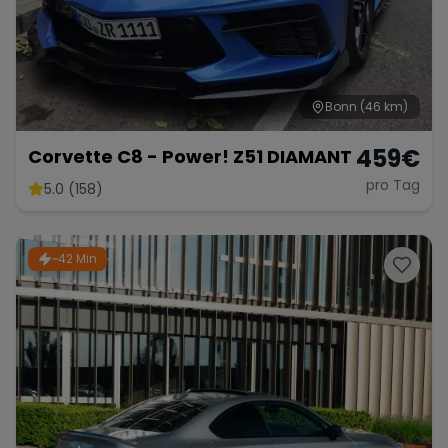
Bonn
(46 km)
459
€
Corvette C8 - Power! Z51 DIAMANT
pro Tag
5.0 (158)
~42 Min