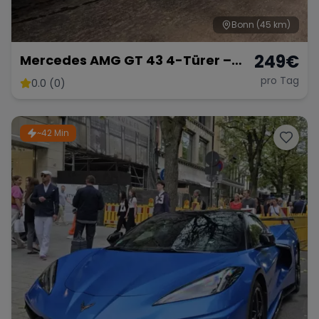
Bonn
(45 km)
249
€
Mercedes AMG GT 43 4-Türer –
Luxuriöse Sportlimousine
pro Tag
0.0 (0)
~42 Min