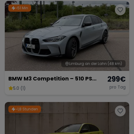
~51 Min
Limburg an der Lahn
(48 km)
299
€
BMW M3 Competition – 510 PS
Sportlimousine
pro Tag
5.0 (1)
~1,8 Stunden