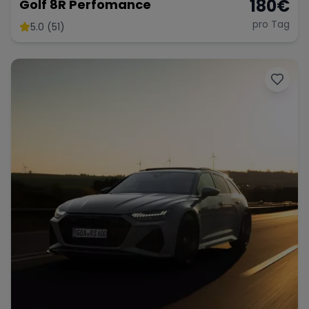
180
€
Golf 8R Perfomance
pro Tag
5.0 (51)