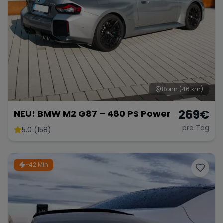
Bonn
(46 km)
269
€
NEU! BMW M2 G87 – 480 PS Power
pro Tag
5.0 (158)
~42 Min