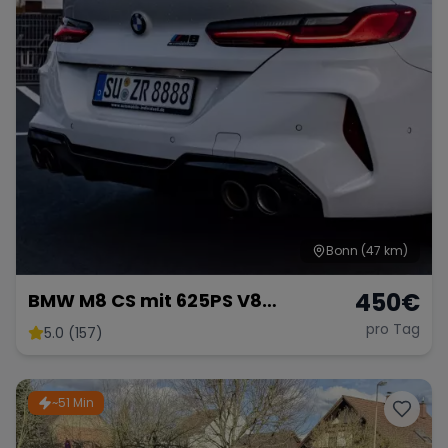
Bonn
(47 km)
450
€
BMW M8 CS mit 625PS V8
Twinturbo Gran Coupe
pro Tag
5.0 (157)
~51 Min