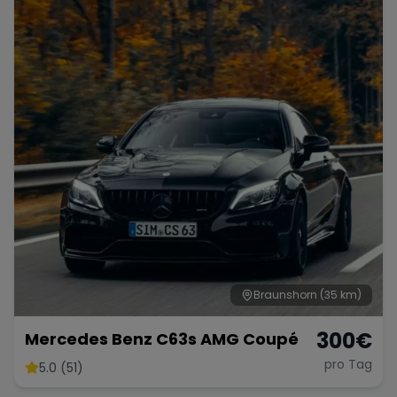
Porsche
Lamborghini
Ferrari
Wann
Zeitraum wählen
McLaren
Ford
Jaguar
Tesla
Chevrolet
Dodge
Bentley
Rolls Royce
Aston Martin
Braunshorn
(35 km)
300
€
Mercedes Benz C63s AMG Coupé
pro Tag
5.0 (51)
Bugatti
Lotus
Maserati