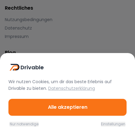
Rechtliches
Nutzungsbedingungen
Datenschutz
Impressum
Blog
Journal
Drivable
Hilfe-Center
Wir nutzen Cookies, um dir das beste Erlebnis auf
Drivable
zu bieten.
Datenschutzerklärung
Zahlungsmethoden
Alle akzeptieren
Nur notwendige
Einstellungen
Home
Favoriten
Mieten
Chat
Profil