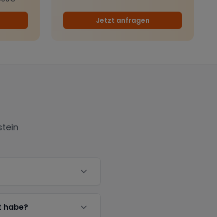
Jetzt anfragen
stein
t habe?