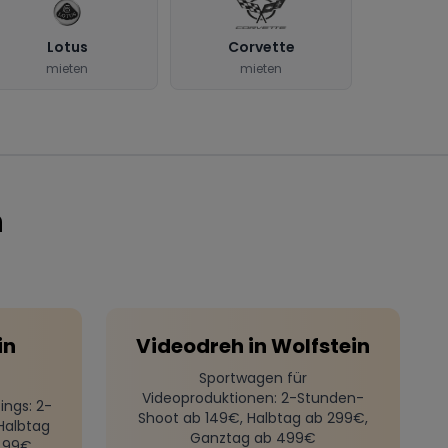
Lotus
Corvette
mieten
mieten
n
in
Videodreh
in
Wolfstein
Sportwagen für
Videoproduktionen
: 2-Stunden-
ings
: 2-
Shoot ab 149€, Halbtag ab 299€,
Halbtag
Ganztag ab 499€
499€