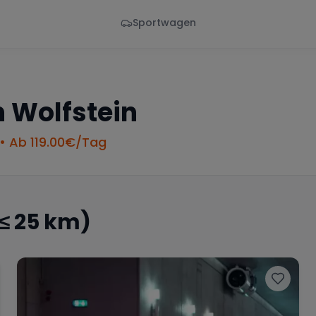
Sportwagen
Von - Bis
Marke
en
Wann
Alle Marken
n
Wolfstein
• Ab
119.00
€/Tag
≤ 25 km)