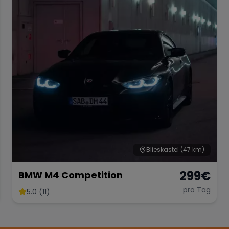
Blieskastel
(47 km)
299
€
BMW M4 Competition
pro Tag
5.0 (11)