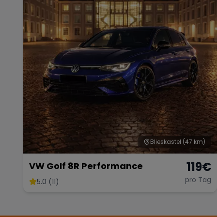
Blieskastel
(47 km)
119
€
VW Golf 8R Performance
pro Tag
5.0 (11)