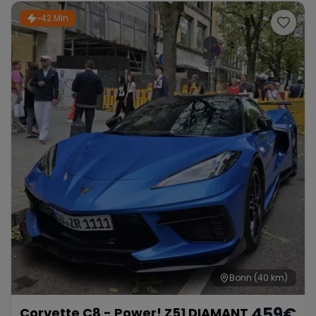
~42 Min
Bonn
(40 km)
459
€
Corvette C8 - Power! Z51 DIAMANT