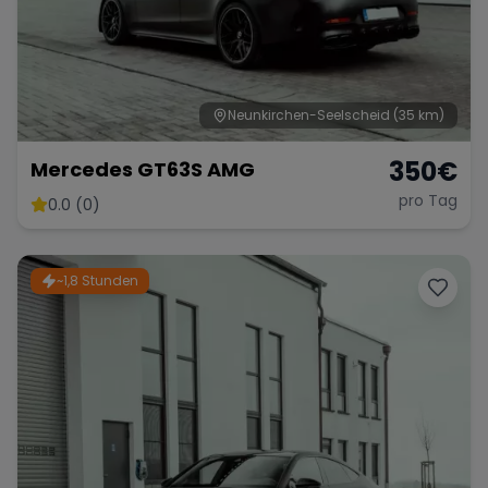
Neunkirchen-Seelscheid
(35 km)
350
€
Mercedes GT63S AMG
pro Tag
0.0 (0)
~1,8 Stunden