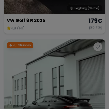
Siegburg
(34 km)
179
€
VW Golf 8 R 2025
pro Tag
4.9 (141)
~1,8 Stunden