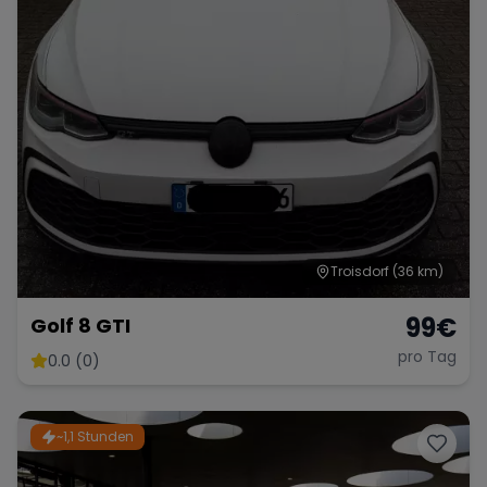
Troisdorf
(36 km)
99
€
Golf 8 GTI
pro Tag
0.0 (0)
~1,1 Stunden