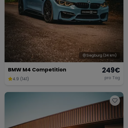
Siegburg
(34 km)
249
€
BMW M4 Competition
pro Tag
4.9 (141)