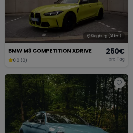
Range Rover
Corvette
Siegburg
(31 km)
250
€
BMW M3 COMPETITION XDRIVE
pro Tag
0.0 (0)