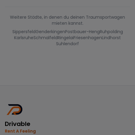
Weitere Städte, in denen du deinen Traumsportwagen
mieten kannst.
Sippersfeld
Genderkingen
Postbauer-Heng
Ruhpolding
Karlsruhe
Schmalfeld
Ringelai
Friesenhagen
Lindhorst
Suhlendorf
Drivable
Rent A Feeling