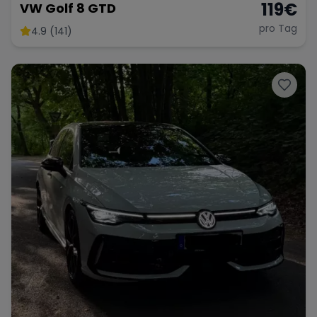
119
€
VW Golf 8 GTD
pro Tag
4.9 (141)