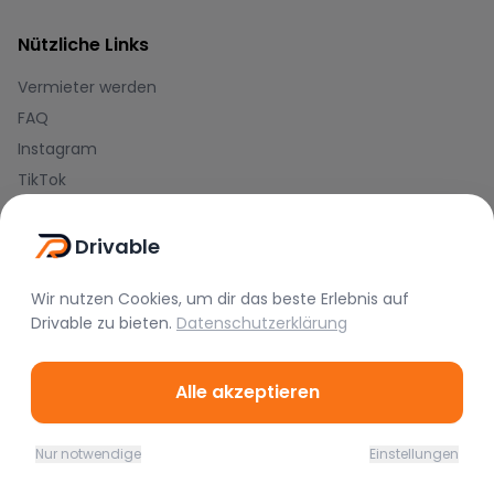
Nützliche Links
Vermieter werden
FAQ
Instagram
TikTok
Rechtliches
Drivable
Nutzungsbedingungen
Wir nutzen Cookies, um dir das beste Erlebnis auf
Datenschutz
Drivable
zu bieten.
Datenschutzerklärung
Impressum
Alle akzeptieren
Blog
Journal
Nur notwendige
Einstellungen
Hilfe-Center
Home
Favoriten
Mieten
Chat
Profil