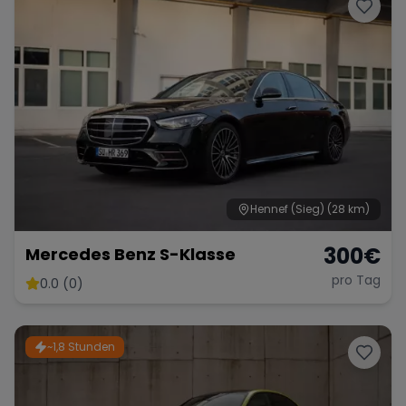
Porsche
Lamborghini
Ferrari
Wann
Zeitraum wählen
McLaren
Ford
Jaguar
Tesla
Chevrolet
Dodge
Hennef (Sieg)
(28 km)
300
€
Mercedes Benz S-Klasse
pro Tag
0.0 (0)
Bentley
Rolls Royce
Aston Martin
~1,8 Stunden
Bugatti
Lotus
Maserati