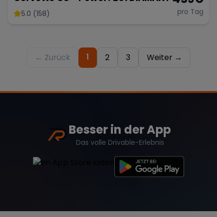
pro Tag
5.0 (158)
1
← Zurück
2
3
Weiter →
Besser in der App
Das volle Drivable-Erlebnis