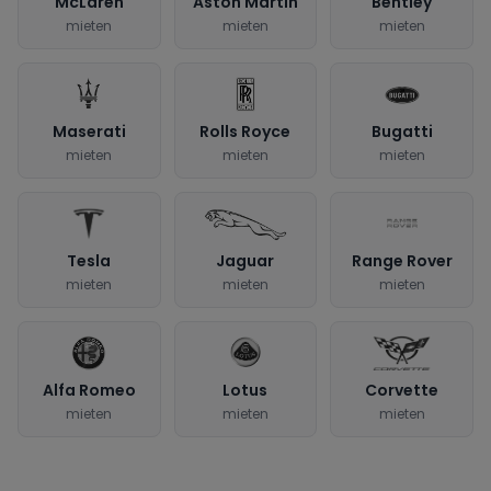
McLaren
Aston Martin
Bentley
mieten
mieten
mieten
Maserati
Rolls Royce
Bugatti
mieten
mieten
mieten
Tesla
Jaguar
Range Rover
mieten
mieten
mieten
Alfa Romeo
Lotus
Corvette
mieten
mieten
mieten