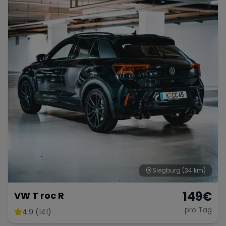
Siegburg
(34 km)
149
€
VW T roc R
pro Tag
4.9 (141)