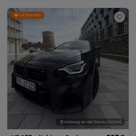
Porsche
Lamborghini
Ferrari
~1,4 Stunden
Wann
Zeitraum wählen
McLaren
Ford
Jaguar
Tesla
Chevrolet
Dodge
Bentley
Rolls Royce
Aston Martin
Vohburg an der Donau
(42 km)
Bugatti
Lotus
Maserati