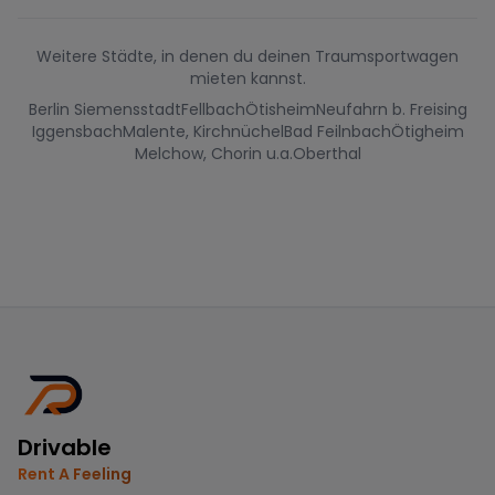
Weitere Städte, in denen du deinen Traumsportwagen
mieten kannst.
Berlin Siemensstadt
Fellbach
Ötisheim
Neufahrn b. Freising
Iggensbach
Malente, Kirchnüchel
Bad Feilnbach
Ötigheim
Melchow, Chorin u.a.
Oberthal
Drivable
Rent A Feeling