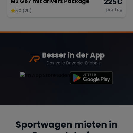
225
€
M2 G87 mit drivers Package
pro Tag
5.0 (20)
Range Rover
Corvette
Besser in der App
Das volle Drivable-Erlebnis
Sportwagen mieten in