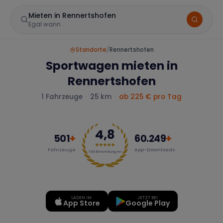
Mieten in Rennertshofen
Egal wann
Standorte
/
Rennertshofen
Sportwagen mieten in
Rennertshofen
1
Fahrzeuge
·
25 km
·
ab
225
€ pro Tag
4,8
Marke
501
+
60.249
+
Fahrzeuge
App-Downloads
194
Bewertungen
Mercedes
BMW
Audi
LADEN IM
JETZT BEI
App Store
Google Play