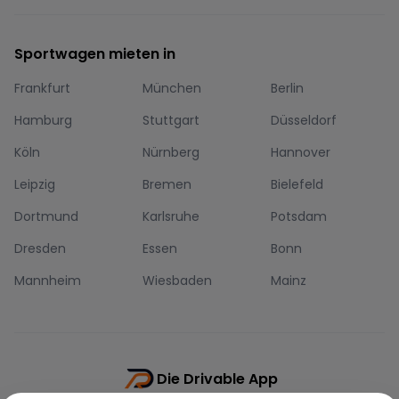
Sportwagen mieten in
Frankfurt
München
Berlin
Hamburg
Stuttgart
Düsseldorf
Köln
Nürnberg
Hannover
Leipzig
Bremen
Bielefeld
Dortmund
Karlsruhe
Potsdam
Dresden
Essen
Bonn
Mannheim
Wiesbaden
Mainz
Die Drivable App