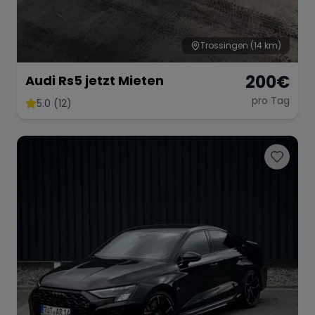
Trossingen
(14 km)
Range Rover
Corvette
200
€
Audi Rs5 jetzt Mieten
pro Tag
5.0 (12)