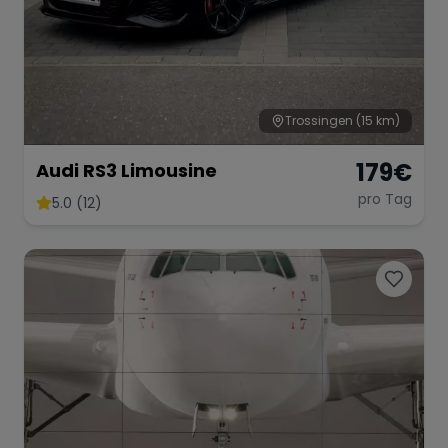
Trossingen
(15 km)
179
€
Audi RS3 Limousine
pro Tag
5.0 (12)