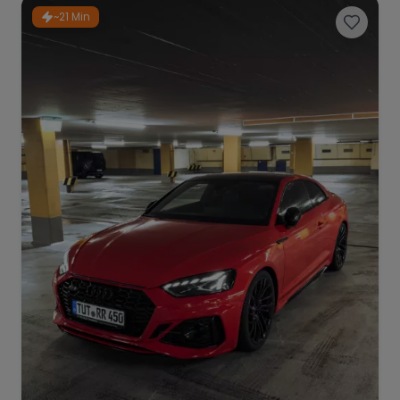
~21 Min
Porsche
Lamborghini
Ferrari
Wann
Zeitraum wählen
McLaren
Ford
Jaguar
Tesla
Chevrolet
Dodge
Bentley
Rolls Royce
Aston Martin
Bugatti
Lotus
Maserati