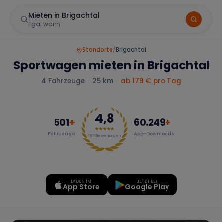
Mieten in Brigachtal
Egal wann
Standorte
/
Brigachtal
Sportwagen mieten in Brigachtal
4
Fahrzeuge
·
25 km
·
ab
179
€ pro Tag
4,8
501
+
60.249
+
Fahrzeuge
App-Downloads
Marke
194
Bewertungen
LADEN IM
JETZT BEI
Mercedes
BMW
Audi
App Store
Google Play