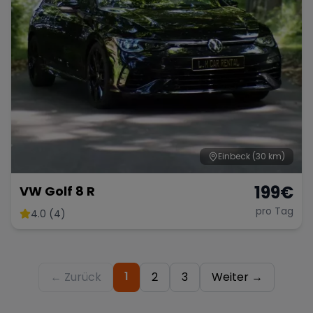
Einbeck
(30 km)
199
€
VW Golf 8 R
pro Tag
4.0 (4)
1
← Zurück
2
3
Weiter →