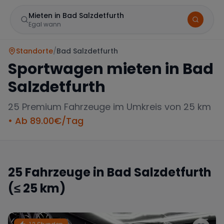
Mieten in Bad Salzdetfurth
Egal wann
Standorte
/
Bad Salzdetfurth
Sportwagen mieten in
Bad
Salzdetfurth
25
Premium Fahrzeuge im Umkreis von 25 km
• Ab
89.00
€/Tag
Marke
25
Fahrzeuge in
Bad Salzdetfurth
(≤ 25 km)
Mercedes
BMW
Audi