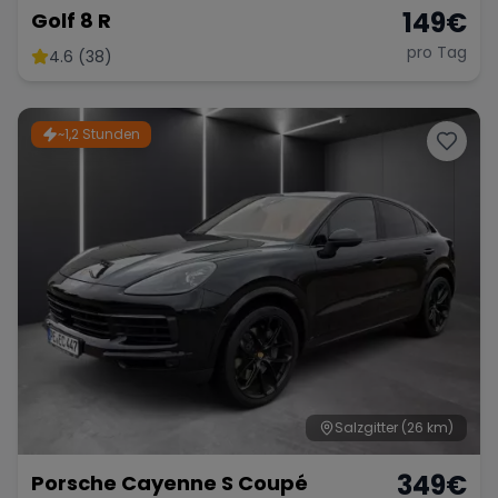
149
€
Golf 8 R
pro Tag
4.6 (38)
~1,2 Stunden
Salzgitter
(26 km)
349
€
Porsche Cayenne S Coupé