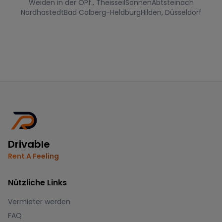
Weiden in der OPf., Theisseil
Sonnen
Abtsteinach
Nordhastedt
Bad Colberg-Heldburg
Hilden, Düsseldorf
Drivable
Rent A Feeling
Nützliche Links
Vermieter werden
FAQ