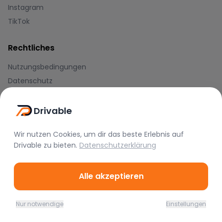
Instagram
TikTok
Rechtliches
Nutzungsbedingungen
Datenschutz
Impressum
Drivable
Blog
Wir nutzen Cookies, um dir das beste Erlebnis auf
Journal
Drivable
zu bieten.
Datenschutzerklärung
Hilfe-Center
Alle akzeptieren
Zahlungsmethoden
Nur notwendige
Einstellungen
Home
Favoriten
Mieten
Chat
Profil