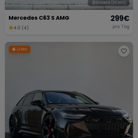
Einbeck
(30 km)
299
€
Mercedes C63 S AMG
pro Tag
4.0 (4)
~2 Min