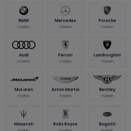
BMW
Mercedes
Porsche
mieten
mieten
mieten
Audi
Ferrari
Lamborghini
mieten
mieten
mieten
McLaren
Aston Martin
Bentley
mieten
mieten
mieten
Maserati
Rolls Royce
Bugatti
mieten
mieten
mieten