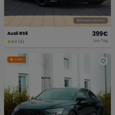
Einbeck
(30 km)
399
€
Audi RS6
pro Tag
4.0 (4)
~2 Min