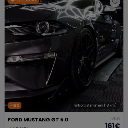
~1,2 Stunden
Porsche
Lamborghini
Ferrari
Wann
Zeitraum wählen
McLaren
Ford
Jaguar
Tesla
Chevrolet
Dodge
Bentley
Rolls Royce
Aston Martin
Nordstemmen
(18 km)
-10%
179
€
FORD MUSTANG GT 5.0
Bugatti
Lotus
Maserati
161
€