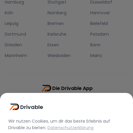
Hamburg
Stuttgart
Düsseldorf
Köln
Nürnberg
Hannover
Leipzig
Bremen
Bielefeld
Dortmund
Karlsruhe
Potsdam
Dresden
Essen
Bonn
Mannheim
Wiesbaden
Mainz
Die Drivable App
Push-Benachrichtigungen
Drivable
Direkt-Chat
Schnellere Buchung
Wir nutzen Cookies, um dir das beste Erlebnis auf
Drivable
zu bieten.
Datenschutzerklärung