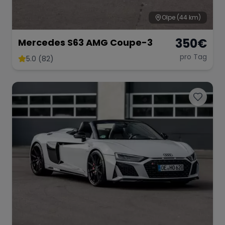
Olpe
(44 km)
350
€
Mercedes S63 AMG Coupe-3
pro Tag
5.0 (82)