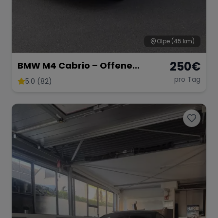
Olpe
(45 km)
250
€
BMW M4 Cabrio – Offene
Fahrfreude mit 431 PS
pro Tag
5.0 (82)