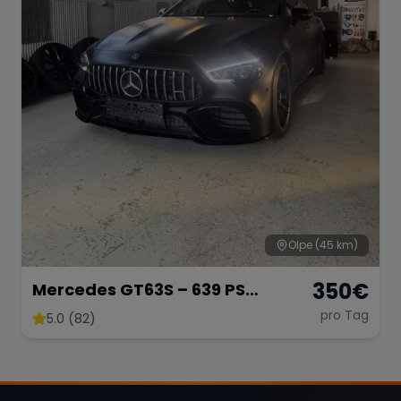
Olpe
(45 km)
350
€
Mercedes GT63S – 639 PS
Luxussportwagen
pro Tag
5.0 (82)