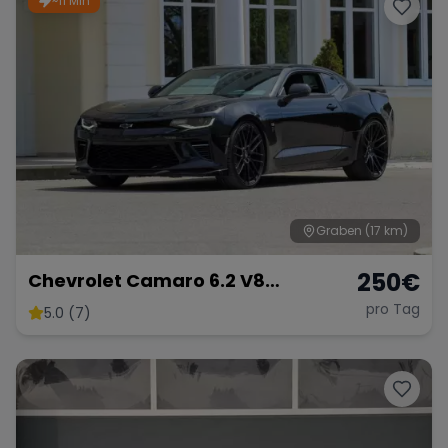
~11 Min
Porsche
Lamborghini
Ferrari
Wann
Zeitraum wählen
McLaren
Ford
Jaguar
Tesla
Chevrolet
Dodge
Graben
(17 km)
250
€
Chevrolet Camaro 6.2 V8
Customkingz
pro Tag
5.0 (7)
Bentley
Rolls Royce
Aston Martin
Bugatti
Lotus
Maserati