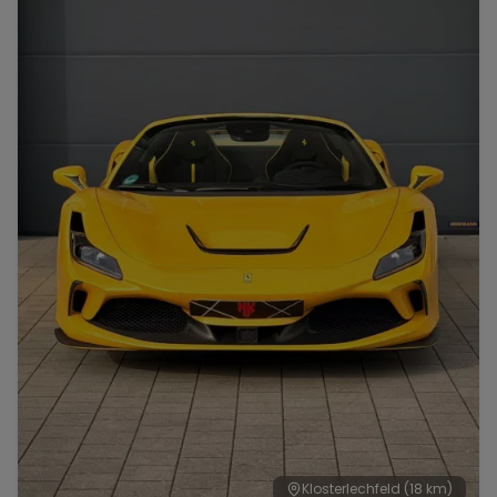
Range Rover
Corvette
Klosterlechfeld
(18 km)