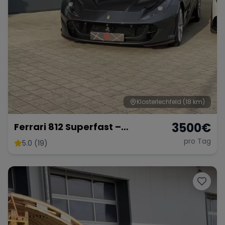
Klosterlechfeld
(18 km)
3500
€
Ferrari 812 Superfast –
Ultimativer V12-Supersportler
pro Tag
5.0 (19)