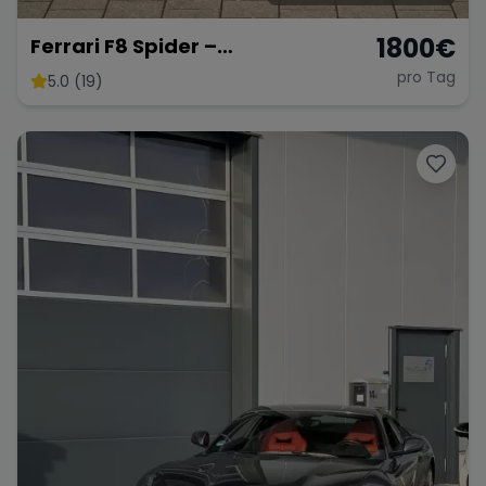
1800
€
Ferrari F8 Spider –
Atemberaubendes Cabrio
pro Tag
5.0 (19)