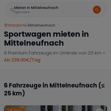
Mieten in Mittelneufnach
Egal wann
Standorte
/
Mittelneufnach
Sportwagen mieten in
Mittelneufnach
6
Premium Fahrzeuge im Umkreis von 25 km
•
Ab
239.00
€/Tag
Marke
6
Fahrzeuge in
Mittelneufnach
(≤
25 km)
Mercedes
BMW
Audi