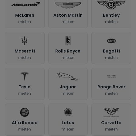
McLaren
Aston Martin
Bentley
mieten
mieten
mieten
Maserati
Rolls Royce
Bugatti
mieten
mieten
mieten
Tesla
Jaguar
Range Rover
mieten
mieten
mieten
Alfa Romeo
Lotus
Corvette
mieten
mieten
mieten