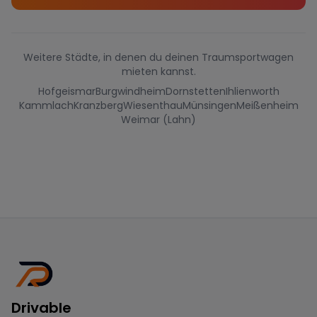
Weitere Städte, in denen du deinen Traumsportwagen
mieten kannst.
Hofgeismar
Burgwindheim
Dornstetten
Ihlienworth
Kammlach
Kranzberg
Wiesenthau
Münsingen
Meißenheim
Weimar (Lahn)
Drivable