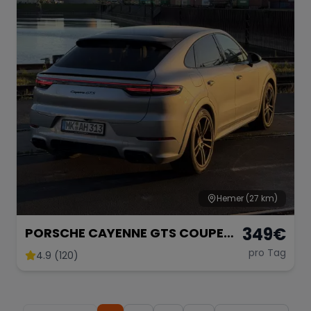
Hemer
(27 km)
349
€
PORSCHE CAYENNE GTS COUPE
V8 BITurbo
pro Tag
4.9 (120)