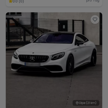
pro Tag
0.0 (0)
Range Rover
Corvette
Olpe
(21 km)