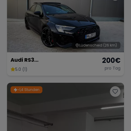
Lüdenscheid
(26 km)
200
€
Audi RS3
Limousine/Vollausgestattet/
pro Tag
5.0 (1)
50km mehr für Neukunden!
~1,4 Stunden