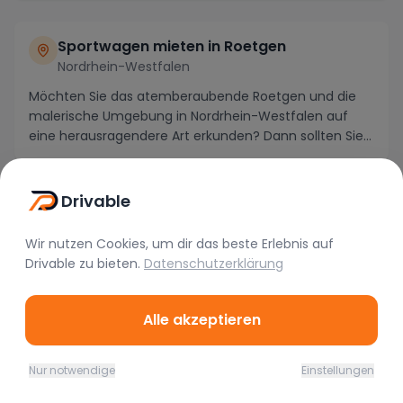
Sportwagen mieten in Roetgen
Nordrhein-Westfalen
Möchten Sie das atemberaubende Roetgen und die
malerische Umgebung in Nordrhein-Westfalen auf
eine herausragendere Art erkunden? Dann sollten Sie
in E...
Drivable
Traumsportwagen nicht gefunden?
Wir nutzen Cookies, um dir das beste Erlebnis auf
Kontaktiere uns für individuelle Anfragen oder
Drivable
zu bieten.
Datenschutzerklärung
besuche unsere Hauptseite für alle
verfügbaren Standorte.
Alle akzeptieren
Nur notwendige
Einstellungen
Home
Favoriten
Mieten
Chat
Profil