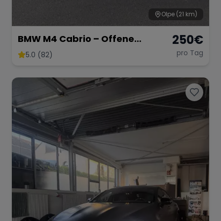
Olpe
(21 km)
250
€
BMW M4 Cabrio – Offene
Fahrfreude mit 431 PS
pro Tag
5.0 (82)