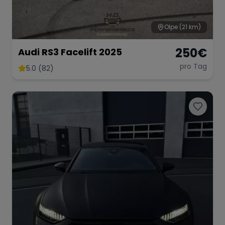
Olpe
(21 km)
250
€
Audi RS3 Facelift 2025
pro Tag
5.0 (82)