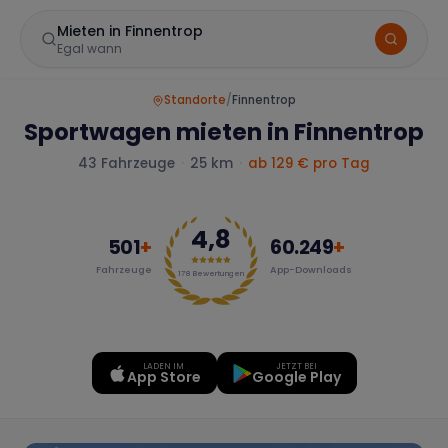
Mieten in Finnentrop
Egal wann
Standorte
/
Finnentrop
Sportwagen mieten in Finnentrop
43
Fahrzeuge
·
25 km
·
ab
129
€ pro Tag
4,8
501
+
60.249
+
Fahrzeuge
App-Downloads
Marke
178
Bewertungen
LADEN IM
JETZT BEI
Mercedes
BMW
Audi
App Store
Google Play