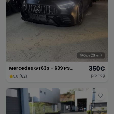
Olpe
(21 km)
350
€
Mercedes GT63S – 639 PS
Luxussportwagen
pro Tag
5.0 (82)