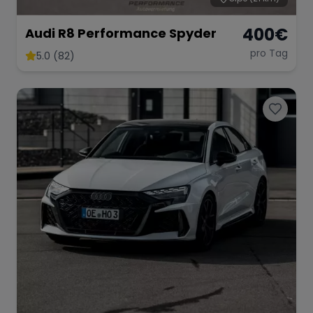
400
€
Audi R8 Performance Spyder
pro Tag
5.0 (82)