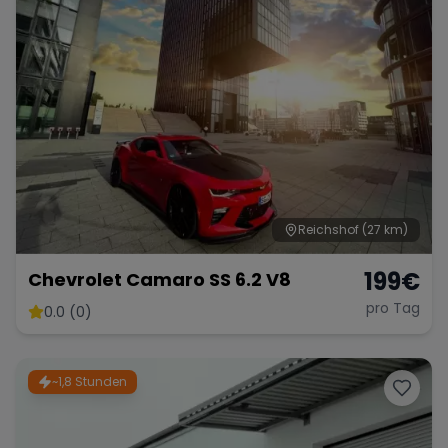
Porsche
Lamborghini
Ferrari
Wann
Zeitraum wählen
McLaren
Ford
Jaguar
Tesla
Chevrolet
Dodge
Reichshof
(27 km)
199
€
Chevrolet Camaro SS 6.2 V8
pro Tag
0.0 (0)
Bentley
Rolls Royce
Aston Martin
~1,8 Stunden
Bugatti
Lotus
Maserati