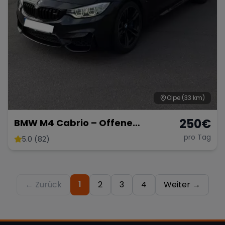
Olpe
(33 km)
250
€
BMW M4 Cabrio – Offene
Fahrfreude mit 431 PS
pro Tag
5.0 (82)
1
← Zurück
2
3
4
Weiter →