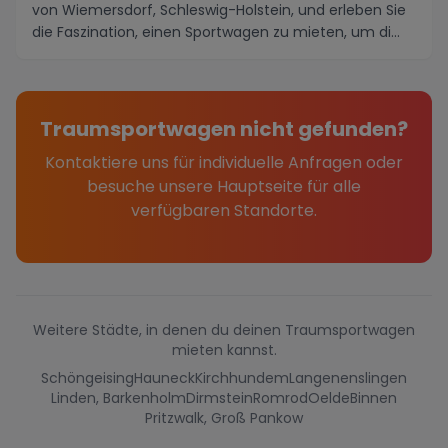
von Wiemersdorf, Schleswig-Holstein, und erleben Sie
die Faszination, einen Sportwagen zu mieten, um di...
Traumsportwagen nicht gefunden?
Kontaktiere uns für individuelle Anfragen oder
besuche unsere Hauptseite für alle
verfügbaren Standorte.
Weitere Städte, in denen du deinen Traumsportwagen
mieten kannst.
Schöngeising
Hauneck
Kirchhundem
Langenenslingen
Linden, Barkenholm
Dirmstein
Romrod
Oelde
Binnen
Pritzwalk, Groß Pankow