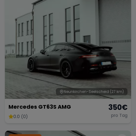
Range Rover
Corvette
Neunkirchen-Seelscheid
(27 km)
350
€
Mercedes GT63S AMG
pro Tag
0.0 (0)