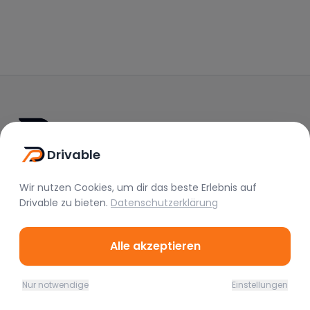
Drivable
Drivable
Rent A Feeling
Wir nutzen Cookies, um dir das beste Erlebnis auf
Drivable
zu bieten.
Datenschutzerklärung
Nützliche Links
Vermieter werden
Alle akzeptieren
FAQ
Instagram
Nur notwendige
Einstellungen
Home
Favoriten
Mieten
Chat
Profil
TikTok