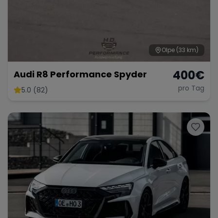
Olpe
(33 km)
400
€
Audi R8 Performance Spyder
pro Tag
5.0 (82)