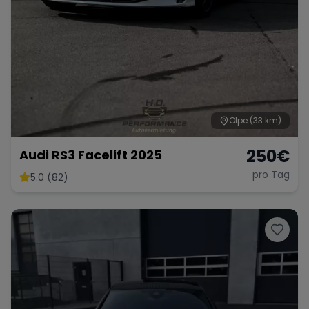
Olpe
(33 km)
250
€
Audi RS3 Facelift 2025
pro Tag
5.0 (82)