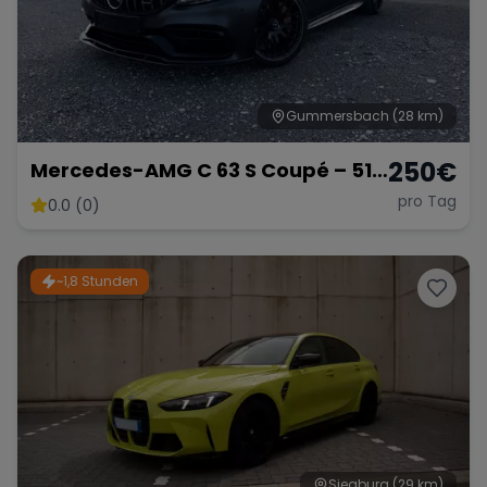
Gummersbach
(28 km)
250
€
Mercedes-AMG C 63 S Coupé – 510
PS V8 Biturbo
pro Tag
0.0 (0)
~1,8 Stunden
Siegburg
(29 km)