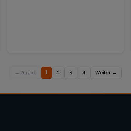
1
← Zurück
2
3
4
Weiter →