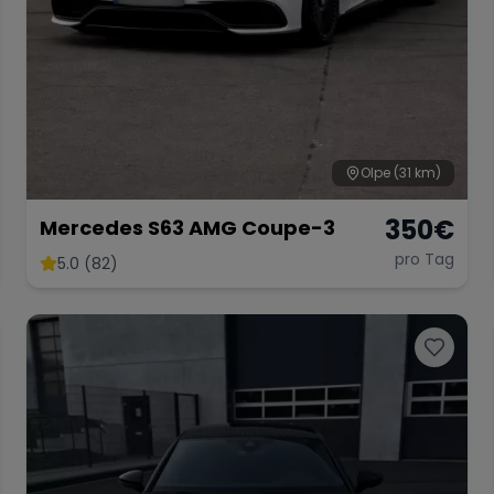
Olpe
(31 km)
350
€
Mercedes S63 AMG Coupe-3
pro Tag
5.0 (82)