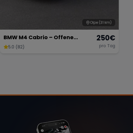
Olpe
(31 km)
250
€
BMW M4 Cabrio – Offene
Fahrfreude mit 431 PS
pro Tag
5.0 (82)