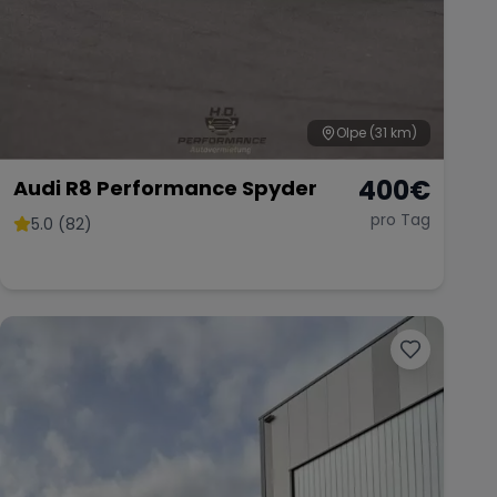
Olpe
(31 km)
400
€
Audi R8 Performance Spyder
pro Tag
5.0 (82)