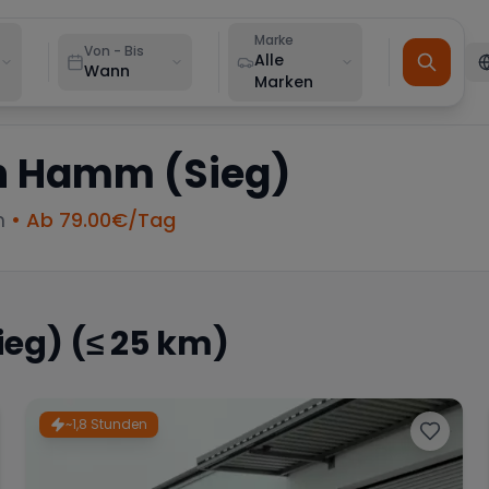
Marke
Von - Bis
Alle
Wann
Marken
n
Hamm (Sieg)
m
• Ab
79.00
€/Tag
ieg)
(≤ 25 km)
~1,8 Stunden