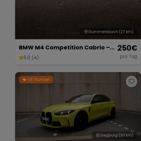
Gummersbach
(27 km)
250
€
BMW M4 Competition Cabrio –
510 PS pure Eleganz &
pro Tag
5.0 (4)
Performance
~1,8 Stunden
Siegburg
(30 km)