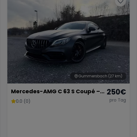
Gummersbach
(27 km)
250
€
Mercedes-AMG C 63 S Coupé –
510 PS V8 Biturbo
pro Tag
0.0 (0)