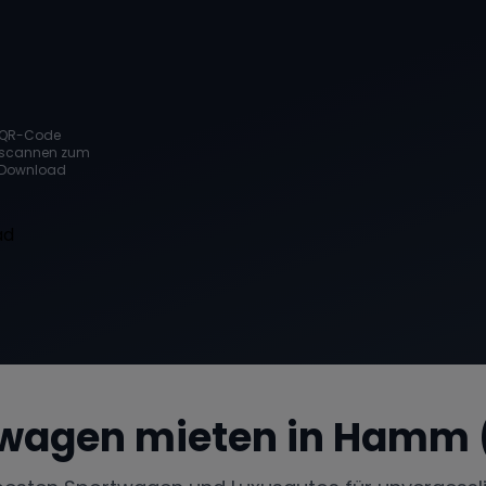
QR-Code
scannen zum
Download
wagen mieten in
Hamm (