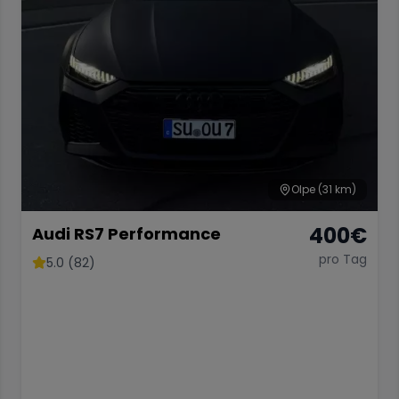
Olpe
(31 km)
400
€
Audi RS7 Performance
pro Tag
5.0 (82)