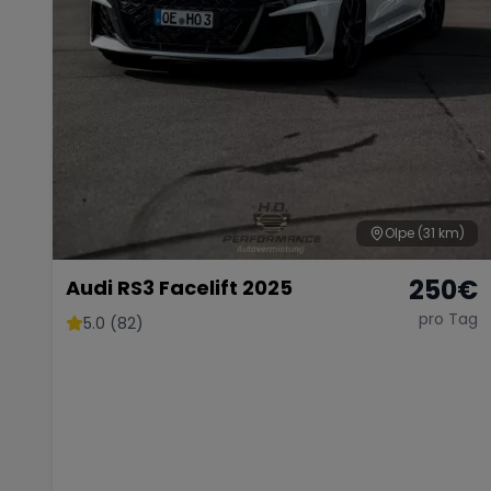
Olpe
(31 km)
250
€
Audi RS3 Facelift 2025
pro Tag
5.0 (82)