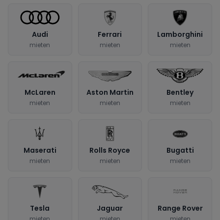
Audi
Ferrari
Lamborghini
mieten
mieten
mieten
McLaren
Aston Martin
Bentley
mieten
mieten
mieten
Maserati
Rolls Royce
Bugatti
mieten
mieten
mieten
Tesla
Jaguar
Range Rover
mieten
mieten
mieten