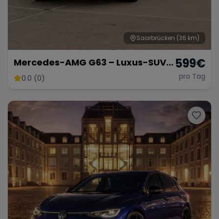
Saarbrücken
(36 km)
599
€
Mercedes-AMG G63 – Luxus-SUV
in Weiß Matt
pro Tag
0.0 (0)