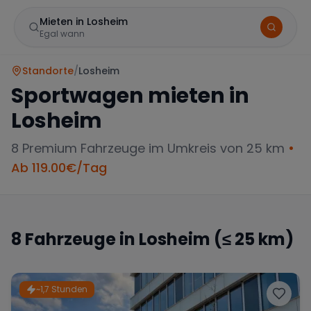
Mieten in Losheim
Egal wann
Standorte
/
Losheim
Sportwagen mieten in
Losheim
8
Premium Fahrzeuge im Umkreis von 25 km
•
Ab
119.00
€/Tag
Marke
8
Fahrzeuge in
Losheim
(≤ 25 km)
Mercedes
BMW
Audi
~1,7 Stunden