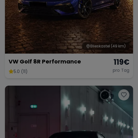
Blieskastel
(49 km)
119
€
VW Golf 8R Performance
pro Tag
5.0 (11)