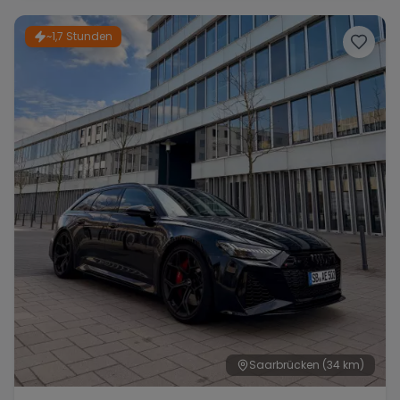
~1,7 Stunden
Range Rover
Corvette
Saarbrücken
(34 km)