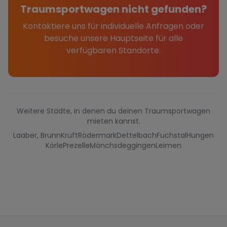
Traumsportwagen nicht gefunden?
Kontaktiere uns für individuelle Anfragen oder
besuche unsere Hauptseite für alle
verfügbaren Standorte.
Weitere Städte, in denen du deinen Traumsportwagen
mieten kannst.
Laaber, Brunn
Kruft
Rödermark
Dettelbach
Fuchstal
Hungen
Körle
Prezelle
Mönchsdeggingen
Leimen