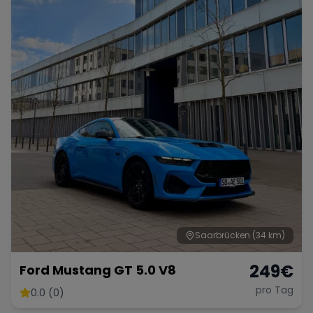
Porsche
Lamborghini
Ferrari
Wann
Zeitraum wählen
McLaren
Ford
Jaguar
Tesla
Chevrolet
Dodge
Bentley
Rolls Royce
Aston Martin
Saarbrücken
(34 km)
249
€
Ford Mustang GT 5.0 V8
pro Tag
0.0 (0)
Bugatti
Lotus
Maserati