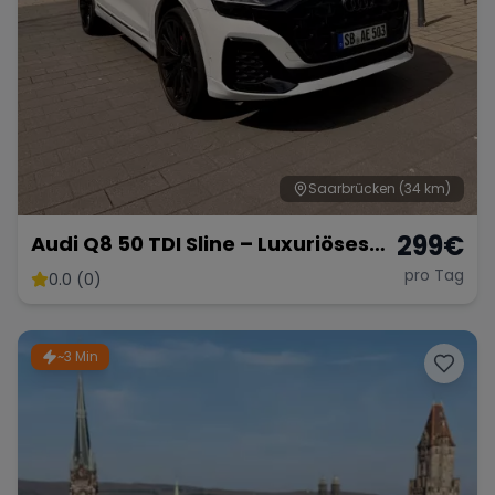
Saarbrücken
(34 km)
299
€
Audi Q8 50 TDI Sline – Luxuriöses
SUV mit 286 PS
pro Tag
0.0 (0)
~3 Min