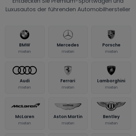
Entdecken Sie Premium-Sportwagen und
Luxusautos der führenden Automobilhersteller
BMW
Mercedes
Porsche
mieten
mieten
mieten
Audi
Ferrari
Lamborghini
mieten
mieten
mieten
McLaren
Aston Martin
Bentley
mieten
mieten
mieten