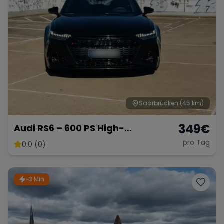
Saarbrücken
(45 km)
349
€
Audi RS6 – 600 PS High-
Performance Kombi
pro Tag
0.0 (0)
~3 Min