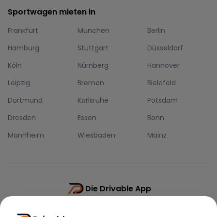
Sportwagen mieten in
Frankfurt
München
Berlin
Hamburg
Stuttgart
Düsseldorf
Köln
Nürnberg
Hannover
Leipzig
Bremen
Bielefeld
Dortmund
Karlsruhe
Potsdam
Dresden
Essen
Bonn
Mannheim
Wiesbaden
Mainz
Die Drivable App
Push-Benachrichtigungen