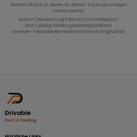
Weitere Städte, in denen du deinen Traumsportwagen
mieten kannst.
Achern (Abweichung Exklaven)
Ortrand
Aspach
Bad Colberg-Heldburg
Warberg
Goldbach
Kevelaer-Twisteden
Illerrieden
Kirchanschöring
Pulsnitz
Drivable
Rent A Feeling
Nützliche Links