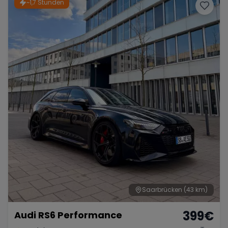
~1,7 Stunden
Range Rover
Corvette
Saarbrücken
(43 km)
399
€
Audi RS6 Performance