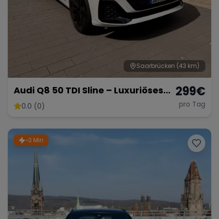
Saarbrücken
(43 km)
299
€
Audi Q8 50 TDI Sline – Luxuriöses
SUV mit 286 PS
pro Tag
0.0 (0)
~3 Min