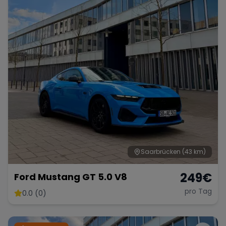
Porsche
Lamborghini
Ferrari
Wann
Zeitraum wählen
McLaren
Ford
Jaguar
Tesla
Chevrolet
Dodge
Saarbrücken
(43 km)
Bentley
Rolls Royce
Aston Martin
249
€
Ford Mustang GT 5.0 V8
pro Tag
0.0 (0)
Bugatti
Lotus
Maserati