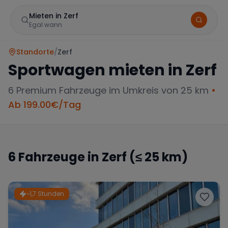
Mieten in Zerf
Egal wann
Standorte
/
Zerf
Sportwagen mieten in
Zerf
6
Premium Fahrzeuge im Umkreis von 25 km
•
Ab
199.00
€/Tag
Marke
6
Fahrzeuge in
Zerf
(≤ 25 km)
Mercedes
BMW
Audi
~1,7 Stunden