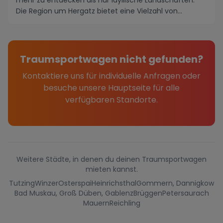
mehr zu entdecken als nur idyllische Landschaften.
Die Region um Hergatz bietet eine Vielzahl von...
Traumsportwagen nicht gefunden?
Kontaktiere uns für individuelle Anfragen oder
besuche unsere Hauptseite für alle
verfügbaren Standorte.
Weitere Städte, in denen du deinen Traumsportwagen
mieten kannst.
Tutzing
Winzer
Osterspai
Heinrichsthal
Gommern, Dannigkow
Bad Muskau, Groß Düben, Gablenz
Brüggen
Petersaurach
Mauern
Reichling