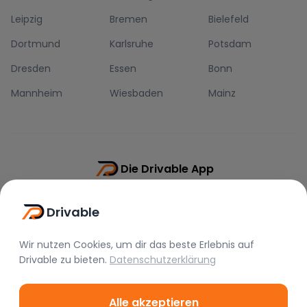
Leipzig
Bremen
Bielefeld
Dortmund
Karlsruhe
Potsdam
Dresden
Essen
Bonn
Mannheim
Wiesbaden
Mainz
Die Drivable App
Push-Benachrichtigungen
Drivable
Direkt-Chat
Schnellere Buchung
Wir nutzen Cookies, um dir das beste Erlebnis auf
Drivable
zu bieten.
Datenschutzerklärung
Alle akzeptieren