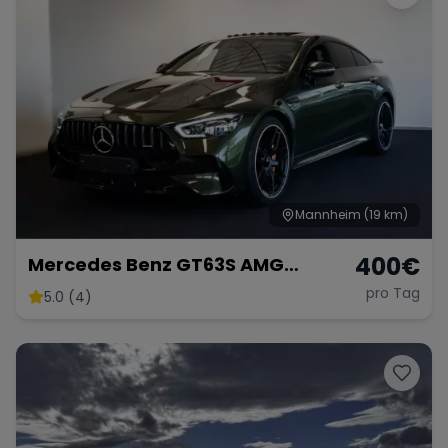
Mannheim
(19 km)
400
€
Mercedes Benz GT63S AMG
FACELIFT
pro Tag
5.0 (4)