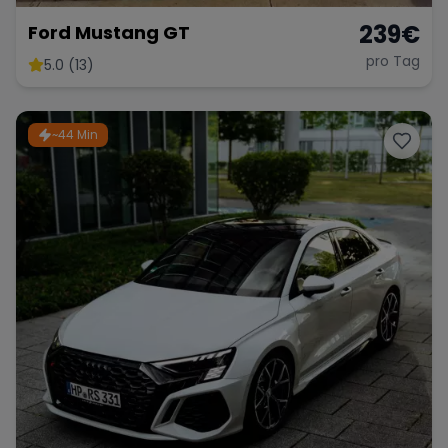
239
€
Ford Mustang GT
pro Tag
5.0 (13)
~44 Min