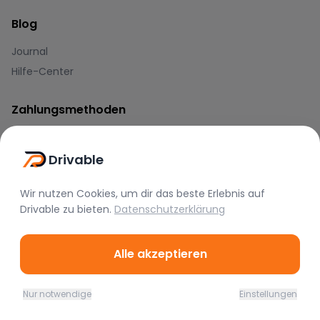
Blog
Journal
Hilfe-Center
Zahlungsmethoden
Drivable
Wir nutzen Cookies, um dir das beste Erlebnis auf
Drivable
zu bieten.
Datenschutzerklärung
Marken
BMW
Mercedes
Audi
Alle akzeptieren
Porsche
Lamborghini
Ferrari
Nur notwendige
Einstellungen
McLaren
Tesla
Range Rover
Home
Favoriten
Mieten
Chat
Profil