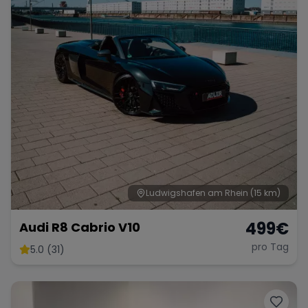
Ludwigshafen am Rhein
(15 km)
499
€
Audi R8 Cabrio V10
pro Tag
5.0 (31)