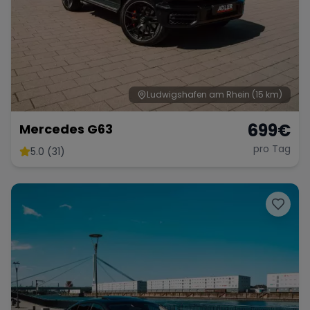
Ludwigshafen am Rhein
(15 km)
699
€
Mercedes G63
pro Tag
5.0 (31)