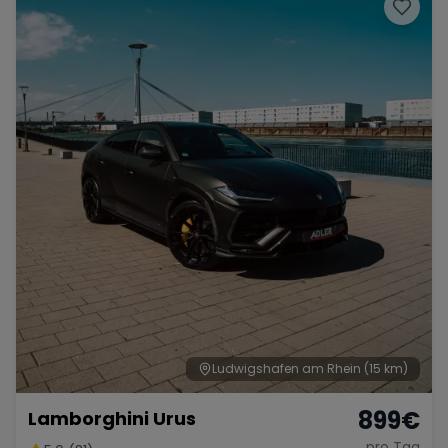
Porsche
Lamborghini
Ferrari
Wann
Zeitraum wählen
McLaren
Ford
Jaguar
Tesla
Chevrolet
Dodge
Bentley
Rolls Royce
Aston Martin
Ludwigshafen am Rhein
(15 km)
899
€
Lamborghini Urus
Bugatti
Lotus
Maserati
pro Tag