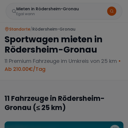
Mieten in Rödersheim-Gronau
Egal wann
Standorte
/
Rödersheim-Gronau
Sportwagen mieten in
Rödersheim-Gronau
11
Premium Fahrzeuge im Umkreis von 25 km
•
Ab
210.00
€/Tag
Marke
11
Fahrzeuge in
Rödersheim-
Gronau
(≤ 25 km)
Mercedes
BMW
Audi