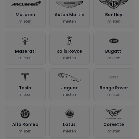
McLaren
Aston Martin
Bentley
mieten
mieten
mieten
Maserati
Rolls Royce
Bugatti
mieten
mieten
mieten
Tesla
Jaguar
Range Rover
mieten
mieten
mieten
Alfa Romeo
Lotus
Corvette
mieten
mieten
mieten