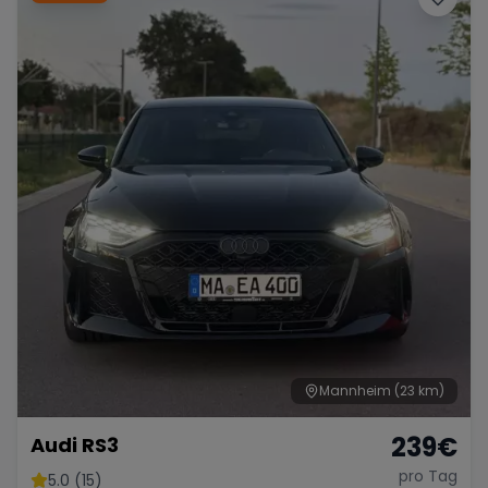
Mannheim
(23 km)
239
€
Audi RS3
pro Tag
5.0 (15)