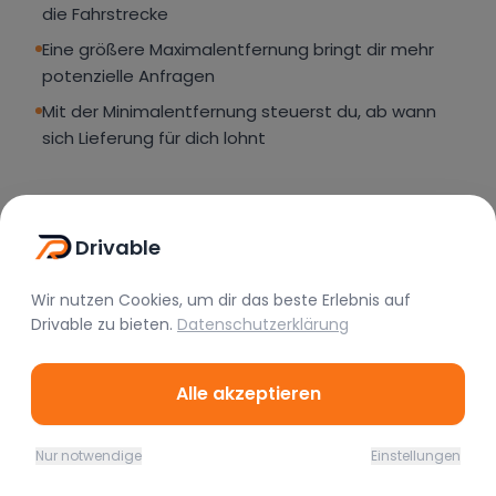
die Fahrstrecke
Eine größere Maximalentfernung bringt dir mehr
potenzielle Anfragen
Mit der Minimalentfernung steuerst du, ab wann
sich Lieferung für dich lohnt
Preis pro Kilometer Lieferung
13
Drivable
festlegen
Wir nutzen Cookies, um dir das beste Erlebnis auf
Drivable
zu bieten.
Datenschutzerklärung
Alle akzeptieren
Nur notwendige
Einstellungen